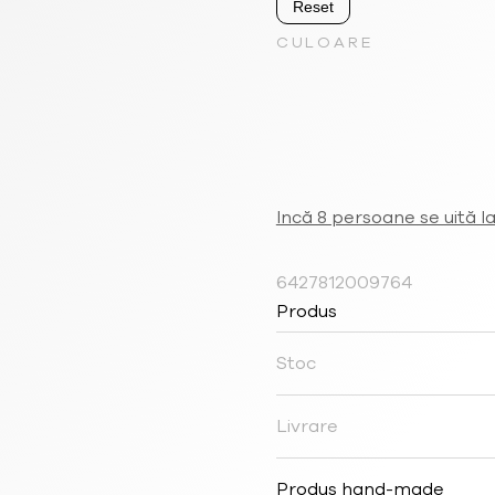
Reset
CULOARE
Incă 8 persoane se uită l
6427812009764
Produs
Stoc
Livrare
Produs hand-made