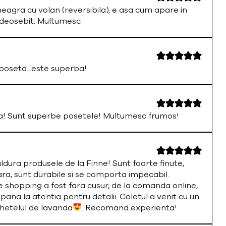
neagra cu volan (reversibila), e asa cum apare in
 deosebit. Multumesc
oseta...este superba!
a! Sunt superbe posetele! Multumesc frumos!
ura produsele de la Finne! Sunt foarte finute,
ara, sunt durabile si se comporta impecabil.
 shopping a fost fara cusur, de la comanda online,
 pana la atentia pentru detalii. Coletul a venit cu un
chetelul de lavanda
. Recomand experienta!