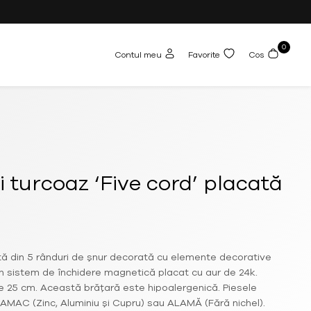
0
Contul meu
Favorite
Cos
 turcoaz ‘Five cord’ placată
tă din 5 rânduri de șnur decorată cu elemente decorative
un sistem de închidere magnetică placat cu aur de 24k.
de 25 cm. Această brățară este hipoalergenică. Piesele
ZAMAC (Zinc, Aluminiu și Cupru) sau ALAMĂ (Fără nichel).