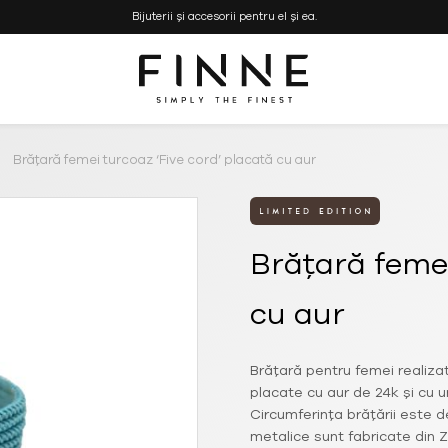
Bijuterii și accesorii pentru el și ea.
Simply the Finest
FINNE
–
Bijuterii
Brățară femei turcoaz ‘Five cord’ placată cu aur
si
Genti
Handmade
Brățară femei
cu aur
Brățară pentru femei realiza
placate cu aur de 24k și cu 
Circumferința brățării este 
metalice sunt fabricate din 