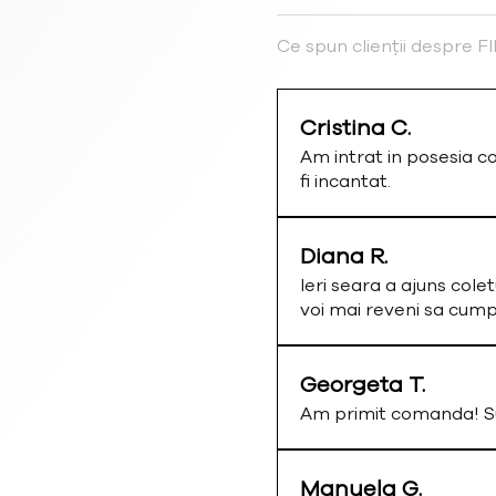
Ce spun clienții despre 
Cristina C.
Am intrat in posesia c
fi incantat.
Diana R.
Ieri seara a ajuns colet
voi mai reveni sa cum
Georgeta T.
Am primit comanda! Su
Manuela G.