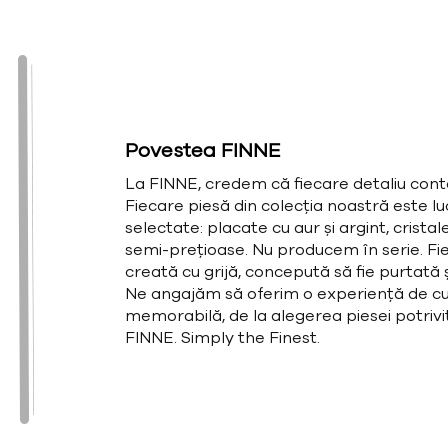
Povestea FINNE
La FINNE, credem că fiecare detaliu cont
Fiecare piesă din colecția noastră este l
selectate: placate cu aur și argint, cristal
semi-prețioase. Nu producem în serie. Fie
creată cu grijă, concepută să fie purtată și
Ne angajăm să oferim o experiență de cu
memorabilă, de la alegerea piesei potrivit
FINNE. Simply the Finest.