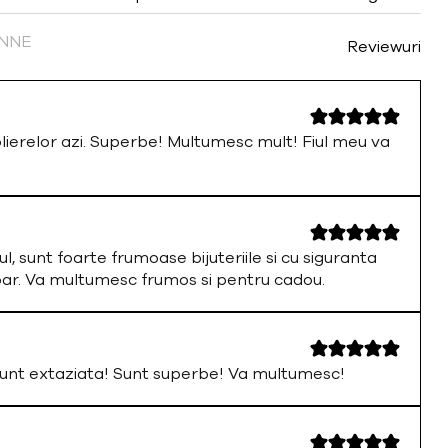
FINNE
Reviewuri
olierelor azi. Superbe! Multumesc mult! Fiul meu va
ul, sunt foarte frumoase bijuteriile si cu siguranta
par. Va multumesc frumos si pentru cadou.
nt extaziata! Sunt superbe! Va multumesc!