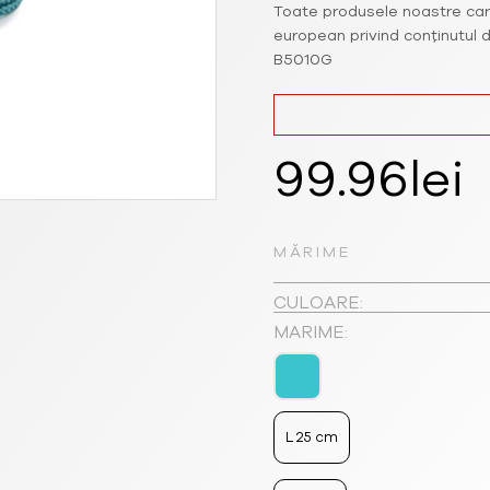
Toate produsele noastre car
european privind conținutul d
B5010G
99.96
lei
MĂRIME
CULOARE:
MARIME:
L 25 cm