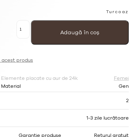
Turcoaz
Cantitate
Brățară
femei
Adaugă în coș
turcoaz
'Five
cord'
placată
cu
a acest produs
aur
Elemente placate cu aur de 24k
Femei
Material
Gen
2
1-3 zile lucrătoare
Garantie produse
Returul gratuit