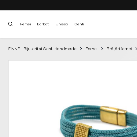
Femei
Barbati
Unisex
Genti
FINNE - Bijuterii si Genti Handmade
Femei
Brățări femei