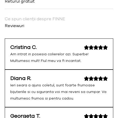
Returul gratuit
Ce spun clienții despre FINNE
Reviewuri
Cristina C.
Am intrat in posesia colierelor azi. Superbe!
Multumesc mult! Fiul meu va fi incantat.
Diana R.
Ieri seara a ajuns coletul, sunt foarte frumoase
bijuteriile si cu siguranta voi mai reveni sa cumpar. Va
multumesc frumos si pentru cadou.
Georgeta T.