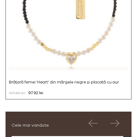
Brățară femei 'Heart' din mărgele negre și placată cu aur
97.92 lei
130.56 lei
Cele mai vandute