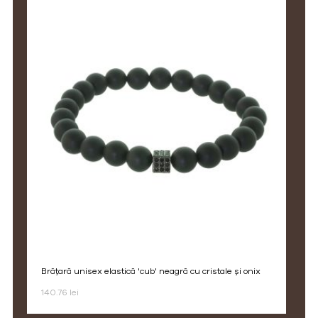
brățară unisex elastică 'cub' neagră cu cristale și onix
140.76 lei