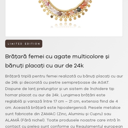
Brățară femei cu agate multicolore și
bănuți placați cu aur de 24k
Brățară triplă pentru femei realizată cu bănuți placați cu aur
de 24k și decorată cu pietre semiprețioase de AGAT.
Dispune de lanț prelungitor și un sistem de închidere tip
homar placat cu aur de 24k. Lungimea brățării este
reglabilă și variază între 17 cm – 21 cm, extensia fiind de 4
cm. Această brățară este hipoalergenică. Piesele metalice
sunt fabricate din ZAMAC (Zinc, Aluminiu și Cupru) sau
ALAMĂ (Fără nichel). Toate produsele noastre care intră în
contact cu pielea sunt conforme cu Regulamentul european