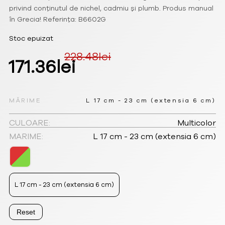
privind conținutul de nichel, cadmiu și plumb. Produs manual
în Grecia! Referința: B6602G
Stoc epuizat
228.48
lei
Prețul
Prețul
171.36
lei
inițial
curent
a
este:
MĂRIME
L 17 cm - 23 cm (extensia 6 cm)
fost:
171.36lei.
CULOARE:
Multicolor
MARIME:
L 17 cm - 23 cm (extensia 6 cm)
228.48lei.
L 17 cm - 23 cm (extensia 6 cm)
Reset