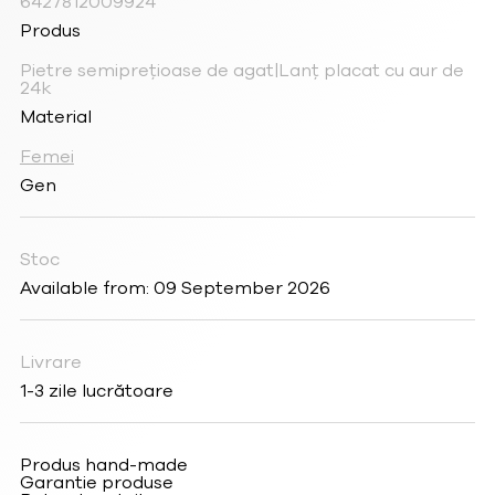
6427812009924
Produs
Pietre semiprețioase de agat|Lanț placat cu aur de
24k
Material
Femei
Gen
Stoc
Available from: 09 September 2026
Livrare
1-3 zile lucrătoare
Produs hand-made
Garantie produse