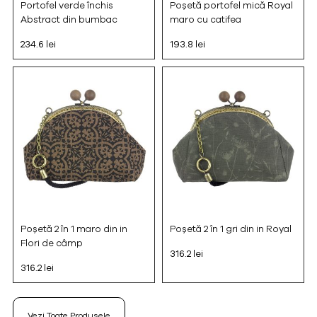
Portofel verde închis
Poșetă portofel mică Royal
Abstract din bumbac
maro cu catifea
234.6 lei
193.8 lei
Poșetă 2 în 1 maro din in
Poșetă 2 în 1 gri din in Royal
Flori de câmp
316.2 lei
316.2 lei
Vezi Toate Produsele