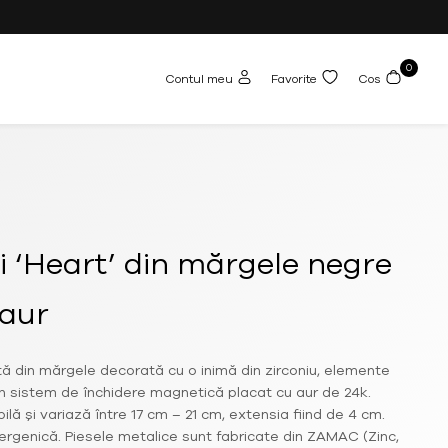
0
Contul meu
Favorite
Cos
 ‘Heart’ din mărgele negre
 aur
tă din mărgele decorată cu o inimă din zirconiu, elemente
un sistem de închidere magnetică placat cu aur de 24k.
ilă și variază între 17 cm – 21 cm, extensia fiind de 4 cm.
rgenică. Piesele metalice sunt fabricate din ZAMAC (Zinc,