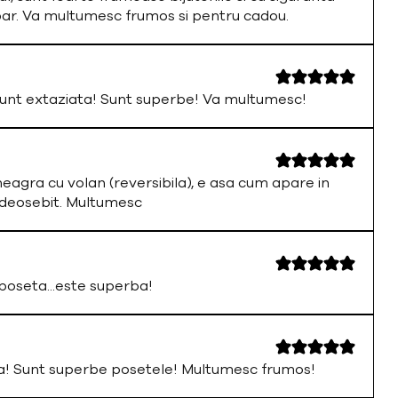
par. Va multumesc frumos si pentru cadou.
nt extaziata! Sunt superbe! Va multumesc!
neagra cu volan (reversibila), e asa cum apare in
 deosebit. Multumesc
oseta...este superba!
a! Sunt superbe posetele! Multumesc frumos!