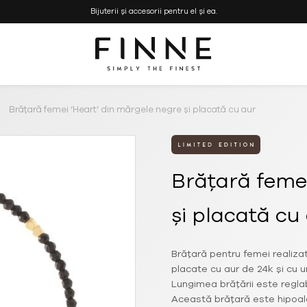
Bijuterii și accesorii pentru el și ea.
Simply the Finest
FINNE
–
Bijuterii
Brățară femei ‘Heart’ din mărgele negre și placată cu aur
si
Genti
Handmade
Brățară femei
și placată cu
Brățară pentru femei realiza
placate cu aur de 24k și cu 
Lungimea brățării este reglab
Această brățară este hipoale