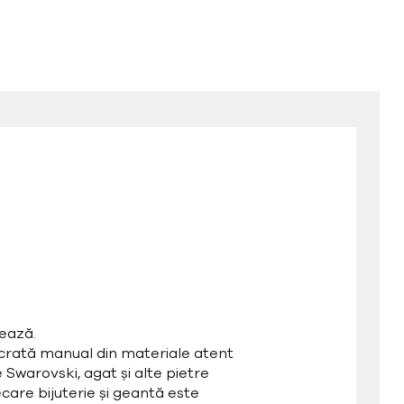
ează.
ucrată manual din materiale atent
e Swarovski, agat și alte pietre
care bijuterie și geantă este