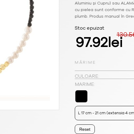
Aluminiu și Cupru) sau ALAMĂ
cu pielea sunt conforme cu R
plumb. Produs manual în Gre
Stoc epuizat
130.5
Prețul
P
97.92
lei
inițial
c
MĂRIME
a
e
CULOARE:
fost:
97
MARIME:
130.56lei
L 17 cm - 21 cm (extensia 4 c
Reset