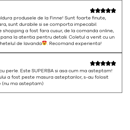
ura produsele de la Finne! Sunt foarte finute,
ara, sunt durabile si se comporta impecabil.
 shopping a fost fara cusur, de la comanda online,
 pana la atentia pentru detalii. Coletul a venit cu un
chetelul de lavanda
. Recomand experienta!
a cu perle. Este SUPERBA si asa cum ma asteptam!
i a fost peste masura asteptarilor, s-au folosit
te (nu ma asteptam)