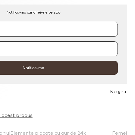
Notifica-ma cand reivne pe stoc
Negru
a acest produs
coniu|Elemente placate cu aur de 24k
Femei