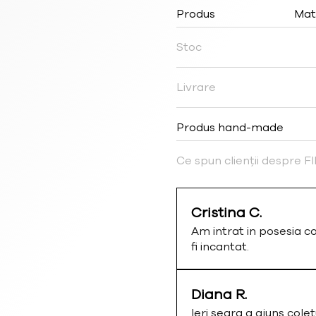
Produs
Mat
Stoc
Livrare
Produs hand-made
Ce spun clienții despre 
Cristina C.
Am intrat in posesia c
fi incantat.
Diana R.
Ieri seara a ajuns colet