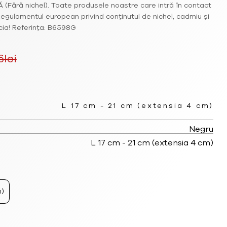
 (Fără nichel). Toate produsele noastre care intră în contact
egulamentul european privind conținutul de nichel, cadmiu și
cia! Referința: B6598G
6
lei
rețul
urent
L 17 cm - 21 cm (extensia 4 cm)
ste:
Negru
.92lei.
L 17 cm - 21 cm (extensia 4 cm)
.
m)