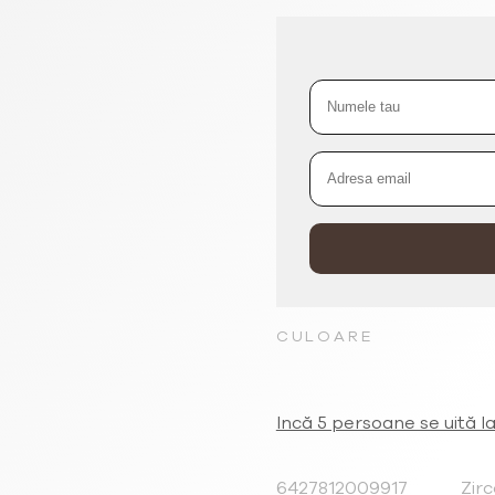
CULOARE
Incă 5 persoane se uită l
6427812009917
Zir