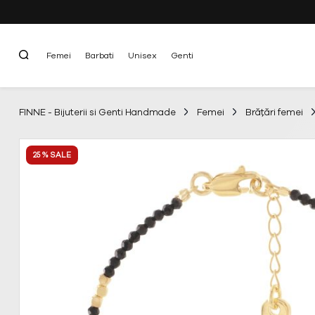
Femei
Barbati
Unisex
Genti
FINNE - Bijuterii si Genti Handmade
Femei
Brățări femei
25 % SALE