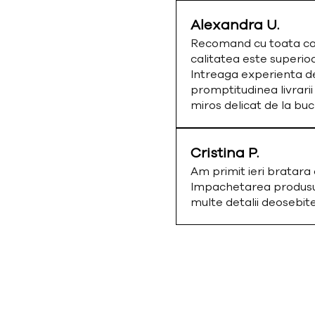
Alexandra U.
Recomand cu toata cald
calitatea este superio
Intreaga experienta de
promptitudinea livrarii
miros delicat de la bu
Cristina P.
Am primit ieri bratar
Impachetarea produsulu
multe detalii deosebi