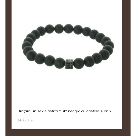
brățară unisex elastică 'cub' neagră cu cristale și onix
140.76 lei