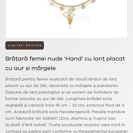
Brățară femei nude ‘Hand’ cu lanț placat
cu aur și mărgele
Brățară pentru femei realizată din două rânduri de lanț
placat cu aur de 24k, decorată cu mărgele și pandantiv.
Dispune de lanț prelungitor și un sistem de închidere tip
homar placate cu aur de 24k. Lungimea brățării este
reglabilă și variază între 18 cm – 23 cm, extensia fiind de 5
cm. Această brățară este hipoalergenică. Piesele metalice
sunt fabricate din ZAMAC (Zinc, Aluminiu și Cupru) sau
ALAMĂ (Fără nichel). Toate produsele noastre care intră în
contact cu pielea sunt conforme cu Regulamentul european