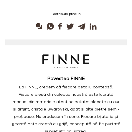
Distribuie produs
Povestea FINNE
La FINNE, credem că fiecare detaliu contează.
Fiecare piesă din colecția noastră este lucrată
manual din materiale atent selectate: placate cu aur
și argint, cristale Swarovski, agat și alte pietre semi-
prețioase. Nu producem în serie. Fiecare bijuterie și
geantă este creată cu grijă, concepută să fie purtată
și prețuită ani întregi.