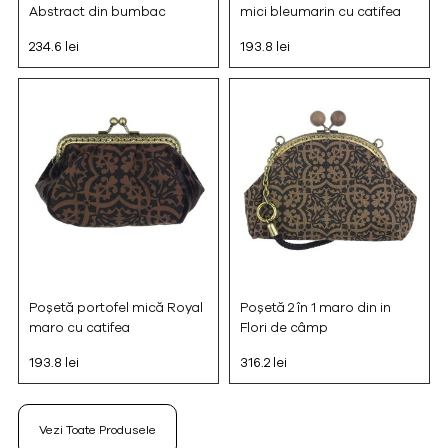
Abstract din bumbac
mici bleumarin cu catifea
234.6 lei
193.8 lei
Poșetă portofel mică Royal
Poșetă 2 în 1 maro din in
maro cu catifea
Flori de câmp
193.8 lei
316.2 lei
Vezi Toate Produsele