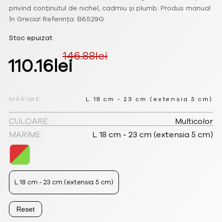
privind conținutul de nichel, cadmiu și plumb. Produs manual
în Grecia! Referința: B6529G
Stoc epuizat
146.88
lei
Prețul
Prețul
110.16
lei
inițial
curent
a
este:
MĂRIME
L 18 cm - 23 cm (extensia 5 cm)
fost:
110.16lei.
CULOARE:
Multicolor
MARIME:
L 18 cm - 23 cm (extensia 5 cm)
146.88lei.
L 18 cm - 23 cm (extensia 5 cm)
Reset