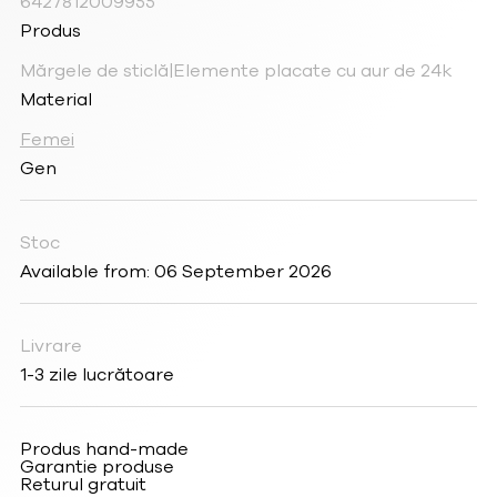
6427812009955
Produs
Mărgele de sticlă|Elemente placate cu aur de 24k
Material
Femei
Gen
Stoc
Available from: 06 September 2026
Livrare
1-3 zile lucrătoare
Produs hand-made
Garantie produse
Returul gratuit