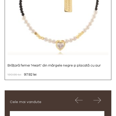
Brățară femei 'Heart' din mărgele negre și placată cu aur
97.92 lei
130.56 lei
Cele mai vandute