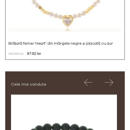
Brățară femei 'Heart' din mărgele negre și placată cu aur
97.92 lei
130.56 lei
Cele mai vandute