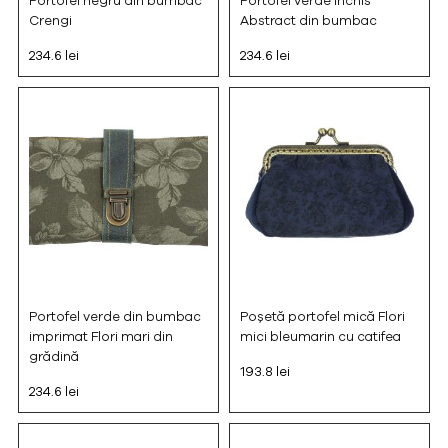
Portofel negru din bumbac
Portofel verde închis
Crengi
Abstract din bumbac
234.6 lei
234.6 lei
Portofel verde din bumbac
Poșetă portofel mică Flori
imprimat Flori mari din
mici bleumarin cu catifea
grădină
193.8 lei
234.6 lei