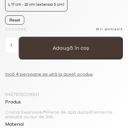
L 17 cm - 22 cm (extensia 5 cm)
Reset
CULOARE
Gri antracit
Cantitate
Brățară
femei
Adaugă în coș
'Eye'
cu
ochi
de
cristal
Swarovski®
și
perle
Incă 4 persoane se uită la acest produs
6427812009931
Produs
Cristal Swarovski®|Perle de apă dulce|Elemente
placate cu aur de 24k
Material