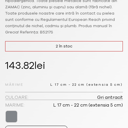
hipoalergenică. Toate piesele metalice sunt fabricate din
ZAMAC (zinc, aluminiu și cupru) sau alamă (fără nichel).
Toate produsele noastre care intră în contact cu pielea
sunt conforme cu Regulamentul European Reach privind
conținutul de nichel, cadmiu și plumb. Produs manual în
Grecia! Referința: B5217S
2 în stoc
143.82
lei
MĂRIME
L 17 cm - 22 cm (extensia 5 cm)
CULOARE:
Gri antracit
MARIME:
L 17 cm - 22 cm (extensia 5 cm)