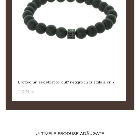
brățară unisex elastică 'cub' neagră cu cristale și onix
140.76 lei
ULTIMELE PRODUSE ADĂUGATE