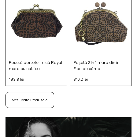
Poșetă portofel mică Royal
Poșetă 2 în 1 maro din in
maro cu catifea
Flori de câmp
193.8 lei
316.2 lei
Vezi Toate Produsele