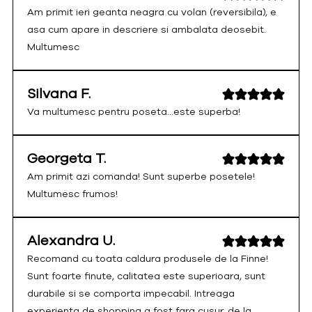
Am primit ieri geanta neagra cu volan (reversibila), e
asa cum apare in descriere si ambalata deosebit.
Multumesc
Silvana F.
Va multumesc pentru poseta...este superba!
Georgeta T.
Am primit azi comanda! Sunt superbe posetele!
Multumesc frumos!
Alexandra U.
Recomand cu toata caldura produsele de la Finne!
Sunt foarte finute, calitatea este superioara, sunt
durabile si se comporta impecabil. Intreaga
experienta de shopping a fost fara cusur, de la