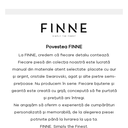
Povestea FINNE
La FINNE, credem că fiecare detaliu contează.
Fiecare piesă din colecția noastră este lucrată
manual din materiale atent selectate: placate cu aur
și argint, cristale Swarovski, agat și alte pietre semi-
prețioase. Nu producem în serie. Fiecare bijuterie și
geantă este creată cu grijă, concepută să fie purtată
și prețuită ani întregi.
Ne angajăm să oferim o experiență de cumpărături
personalizată și memorabilă, de la alegerea piesei
potrivite până la livrarea la ușa ta.
FINNE. Simply the Finest.