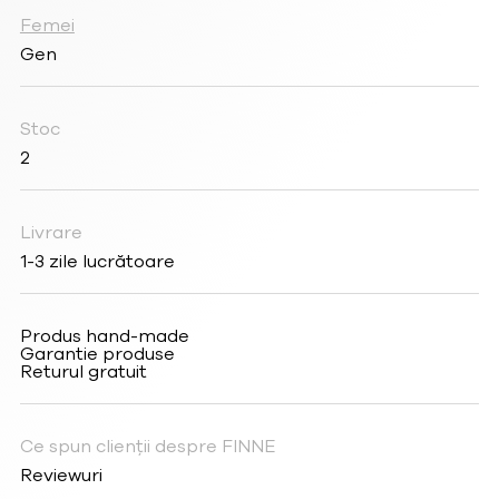
Femei
Gen
Stoc
2
Livrare
1-3 zile lucrătoare
Produs hand-made
Garantie produse
Returul gratuit
Ce spun clienții despre FINNE
Reviewuri