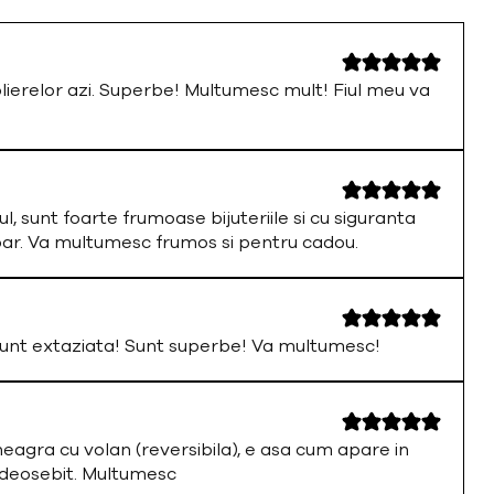
olierelor azi. Superbe! Multumesc mult! Fiul meu va
ul, sunt foarte frumoase bijuteriile si cu siguranta
par. Va multumesc frumos si pentru cadou.
nt extaziata! Sunt superbe! Va multumesc!
neagra cu volan (reversibila), e asa cum apare in
 deosebit. Multumesc