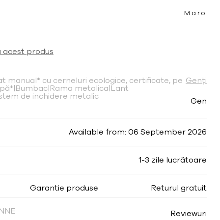
Maro
a acest produs
t manual* cu cerneluri ecologice, certificate, pe
Genți
apă*|Bumbac|Rama metalica|Lant
istem de inchidere metalic
Gen
Available from: 06 September 2026
1-3 zile lucrătoare
Garantie produse
Returul gratuit
FINNE
Reviewuri