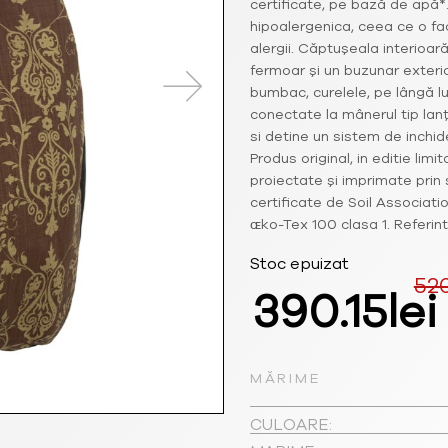
certificate, pe bază de apă*.
hipoalergenica, ceea ce o fa
alergii. Căptușeala interioa
fermoar și un buzunar exterio
bumbac, curelele, pe lângă lu
conectate la mânerul tip lan
si detine un sistem de inchi
Produs original, in editie lim
proiectate și imprimate prin 
certificate de Soil Associati
ɶko-Tex 100 clasa 1. Referin
Stoc epuizat
52
Prețul
390.15
lei
inițial
MĂRIME
a
CULOARE: