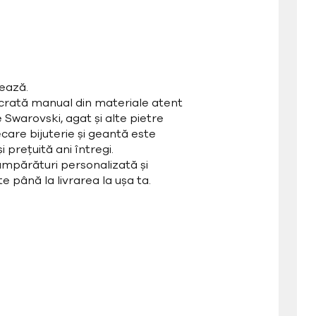
ează.
ucrată manual din materiale atent
e Swarovski, agat și alte pietre
care bijuterie și geantă este
 prețuită ani întregi.
mpărături personalizată și
e până la livrarea la ușa ta.