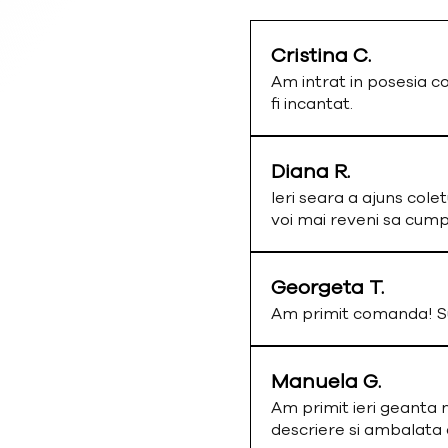
Cristina C.
Am intrat in posesia c
fi incantat.
Diana R.
Ieri seara a ajuns colet
voi mai reveni sa cum
Georgeta T.
Am primit comanda! Su
Manuela G.
Am primit ieri geanta 
descriere si ambalata