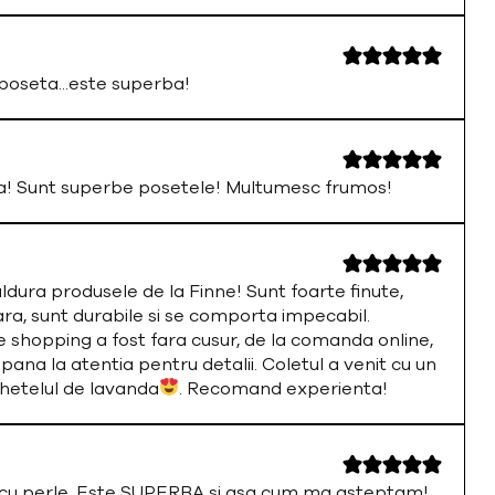
oseta...este superba!
a! Sunt superbe posetele! Multumesc frumos!
ura produsele de la Finne! Sunt foarte finute,
ara, sunt durabile si se comporta impecabil.
 shopping a fost fara cusur, de la comanda online,
 pana la atentia pentru detalii. Coletul a venit cu un
chetelul de lavanda
. Recomand experienta!
a cu perle. Este SUPERBA si asa cum ma asteptam!