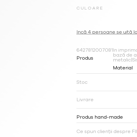
CULOARE
Incă 4 persoane se uită l
6427812007081
In imprima
bază de 
Produs
metalic|S
Material
Stoc
Livrare
Produs hand-made
Ce spun clienții despre 