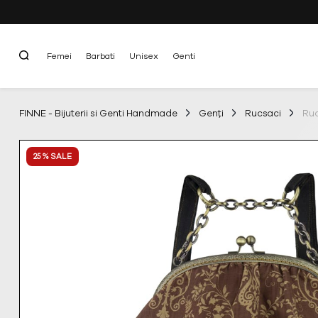
Femei
Barbati
Unisex
Genti
FINNE - Bijuterii si Genti Handmade
Genți
Rucsaci
Ruc
25 % SALE