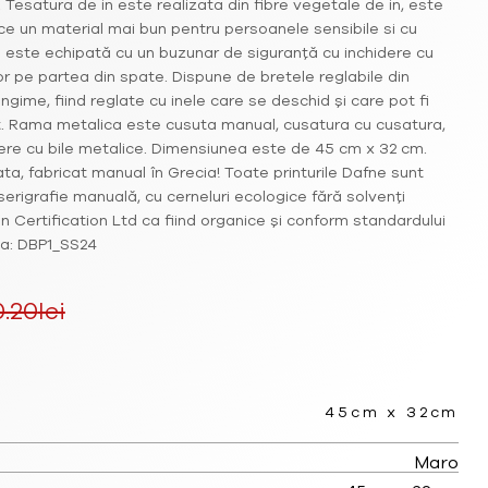
 Tesatura de in este realizata din fibre vegetale de in, este
ce un material mai bun pentru persoanele sensibile si cu
ră este echipată cu un buzunar de siguranță cu inchidere cu
r pe partea din spate. Dispune de bretele reglabile din
ngime, fiind reglate cu inele care se deschid și care pot fi
ț. Rama metalica este cusuta manual, cusatura cu cusatura,
dere cu bile metalice. Dimensiunea este de 45 cm x 32 cm.
itata, fabricat manual în Grecia! Toate printurile Dafne sunt
serigrafie manuală, cu cerneluri ecologice fără solvenți
on Certification Ltd ca fiind organice și conform standardului
ta: DBP1_SS24
0.20
lei
Prețul
curent
45cm x 32cm
este:
Maro