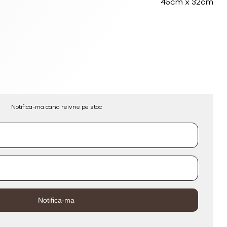
390.15lei.
45cm x 32cm
.
Notifica-ma cand reivne pe stoc