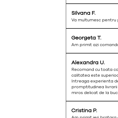
Silvana F.
Va multumesc pentru p
Georgeta T.
Am primit azi comand
Alexandra U.
Recomand cu toata cald
calitatea este superio
Intreaga experienta de
promptitudinea livrarii
miros delicat de la bu
Cristina P.
Am primit ieri bratar