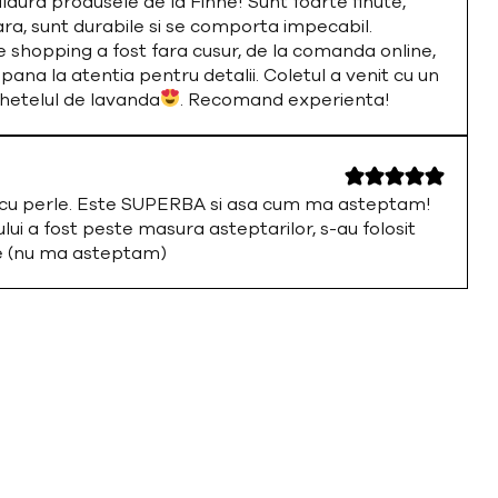
ura produsele de la Finne! Sunt foarte finute,
ara, sunt durabile si se comporta impecabil.
 shopping a fost fara cusur, de la comanda online,
 pana la atentia pentru detalii. Coletul a venit cu un
chetelul de lavanda
. Recomand experienta!
a cu perle. Este SUPERBA si asa cum ma asteptam!
i a fost peste masura asteptarilor, s-au folosit
te (nu ma asteptam)