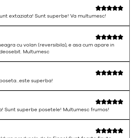
nt extaziata! Sunt superbe! Va multumesc!
neagra cu volan (reversibila), e asa cum apare in
 deosebit. Multumesc
oseta...este superba!
a! Sunt superbe posetele! Multumesc frumos!