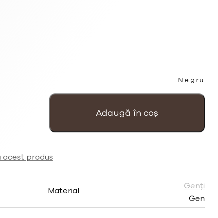
Negru
Cantitate
Rucsacul
Royal
Adaugă în coș
negru
mare
al
Mariei
cu
a acest produs
imprimeu
baroc
Genți
Material
Gen