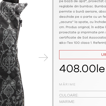
pe bază de apă*, proiectat c
reglabile din bumbac. Bumbac
permite o bună aerisire, abs
deschide pe o parte cu un f
„ascuns” la spate, cu închid
cm. Produs original, în ediție
proiectate și imprimate prin 
certificate de Soil Associati
ɶko-Tex 100 clasa 1. Referi
Ul
408.00
le
MĂRIME
CULOARE:
MARIME: