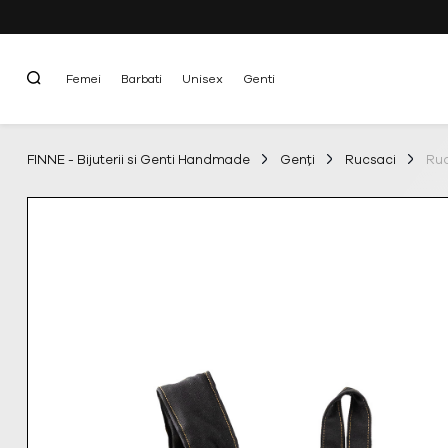
Femei
Barbati
Unisex
Genti
FINNE - Bijuterii si Genti Handmade
Genți
Rucsaci
Ruc