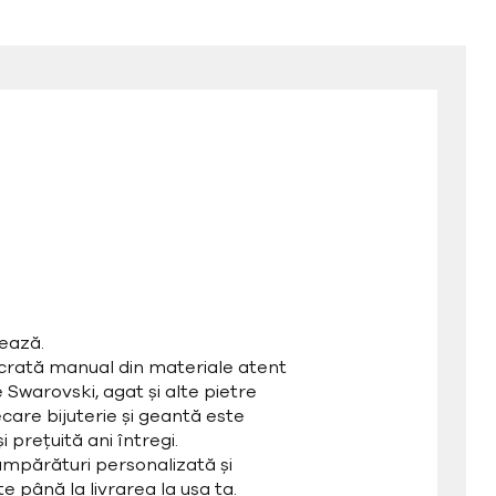
ează.
ucrată manual din materiale atent
e Swarovski, agat și alte pietre
care bijuterie și geantă este
 prețuită ani întregi.
mpărături personalizată și
e până la livrarea la ușa ta.