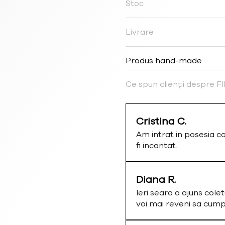
Stoc
Livrare
Produs hand-made
Ce spun clienții despre 
Cristina C.
Am intrat in posesia c
fi incantat.
Diana R.
Ieri seara a ajuns colet
voi mai reveni sa cum