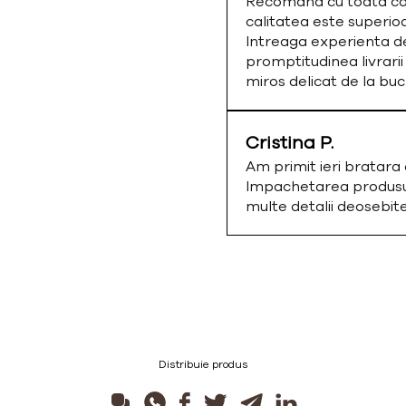
Recomand cu toata cald
calitatea este superio
Intreaga experienta de
promptitudinea livrarii
miros delicat de la bu
Cristina P.
Am primit ieri bratar
Impachetarea produsulu
multe detalii deosebi
Distribuie produs