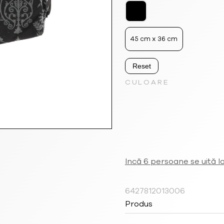
45 cm x 36 cm
Reset
CULOARE
Incă 6 persoane se uită l
6427812013006
Produs