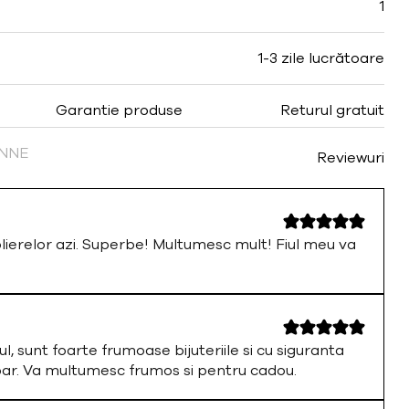
1
1-3 zile lucrătoare
Garantie produse
Returul gratuit
FINNE
Reviewuri
olierelor azi. Superbe! Multumesc mult! Fiul meu va
ul, sunt foarte frumoase bijuteriile si cu siguranta
par. Va multumesc frumos si pentru cadou.