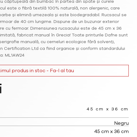
u căptușeală din bumbac în partea din spate și curele
ul este o fibră textilă 100% naturală, non alergenic, care
oarbe și elimină umezeala și este biodegradabil. Rucsacul se
ermoar de 40 cm lungime. Dispune de un buzunar exterior
ere cu fermoar. Dimensiunea rucsacului este de 45 cm x 36
 limitată, fabricat manual în Grecia! Toate printurile Dafne sunt
serigrafie manuală, cu cerneluri ecologice fără solvenți,
on Certification Ltd ca fiind organice și conform standardului
nța: ML1AW24
timul produs in stoc - Fa-l al tau
i
45 cm x 36 cm
Negru
45 cm x 36 cm