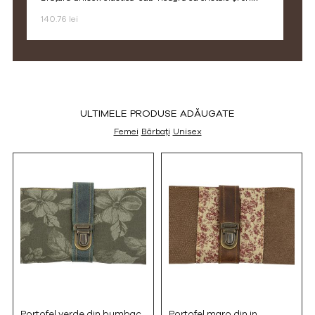
140.76 lei
ULTIMELE PRODUSE ADĂUGATE
Femei
Bărbați
Unisex
Portofel verde din bumbac
Portofel maro din in