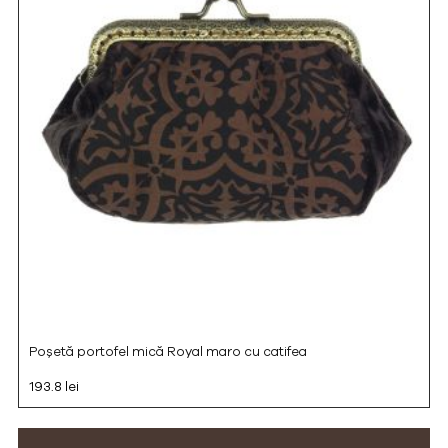
Poșetă portofel mică Royal maro cu catifea
193.8 lei