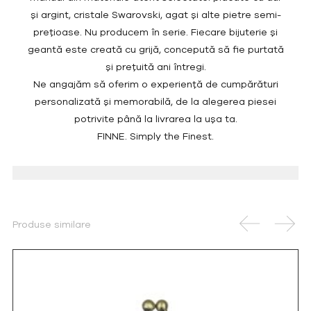
și argint, cristale Swarovski, agat și alte pietre semi-
prețioase. Nu producem în serie. Fiecare bijuterie și
geantă este creată cu grijă, concepută să fie purtată
și prețuită ani întregi.
Ne angajăm să oferim o experiență de cumpărături
personalizată și memorabilă, de la alegerea piesei
potrivite până la livrarea la ușa ta.
FINNE. Simply the Finest.
Produse similare