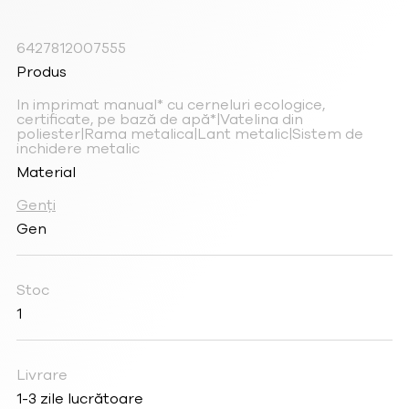
6427812007555
Produs
In imprimat manual* cu cerneluri ecologice,
certificate, pe bază de apă*|Vatelina din
poliester|Rama metalica|Lant metalic|Sistem de
inchidere metalic
Material
Genți
Gen
Stoc
1
Livrare
1-3 zile lucrătoare