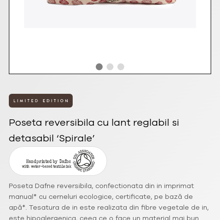
Poseta reversibila cu lant reglabil si
detasabil ‘Spirale’
Poseta Dafne reversibila, confectionata din in imprimat
manual* cu cerneluri ecologice, certificate, pe bază de
apă*. Tesatura de in este realizata din fibre vegetale de in,
este hipoalergenica, ceea ce o face un material mai bun