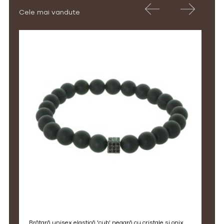
Cele mai vandute
brățară unisex elastică 'cub' neagră cu cristale și onix