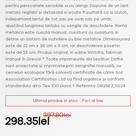
pentru persoanele sensibile si cu alergii. Dispune de un lant
metalic reglabil si detasabil si poate fi purtată ca si clutch,
indepartand lantul de tot sau pe corp sau pe umăr,
ajustând lungimea lanțului cu verigile de deschidere. Rama
metalica este cusuta manual, cusatura cu cusatura, si
detine un sistem de inchidere cu bile metalice. Dimensiunea
este de 22 cm x 36 cm x 5 cm, iar deschiderea posetei
este de 25 cm. Produs original, in editie limitata, fabricat
manual în Grecia! * Toate imprimeurile din țesături Dafne
sunt proiectate și imprimate prin serigrafie manuală, cu
cerneluri ecologice fără solvenți certificate de către Soil
Association Certification Ltd ca fiind organice și conform
standardului ɶko-Tex 100 clasa 1. Referinta: DB2SE2_SS24
Ultimul produs in stoc - Fa-l al tau
397.80
lei
Prețul
Prețul
298.35
lei
inițial
curent