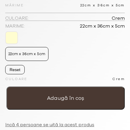
a
este:
MĂRIME
22cm x 36cm x 5cm
fost:
298.35lei.
CULOARE:
Crem
MARIME:
22cm x 36cm x 5cm
397.80lei.
22cm x 36cm x 5cm
Reset
CULOARE
Crem
Cantitate
Poseta
reversibila
Adaugă în coș
cu
lant
reglabil
si
detasabil
'Spirale'
Incă 4 persoane se uită la acest produs