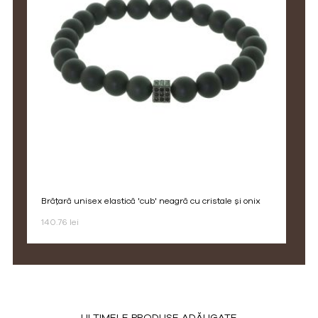
brățară unisex elastică 'cub' neagră cu cristale și onix
140.76 lei
ULTIMELE PRODUSE ADĂUGATE