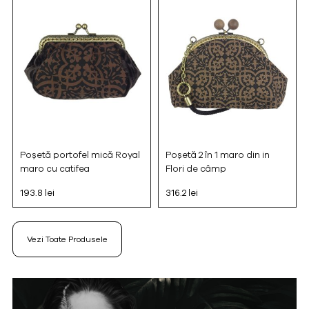
Poșetă portofel mică Royal
Poșetă 2 în 1 maro din in
maro cu catifea
Flori de câmp
193.8 lei
316.2 lei
Vezi Toate Produsele