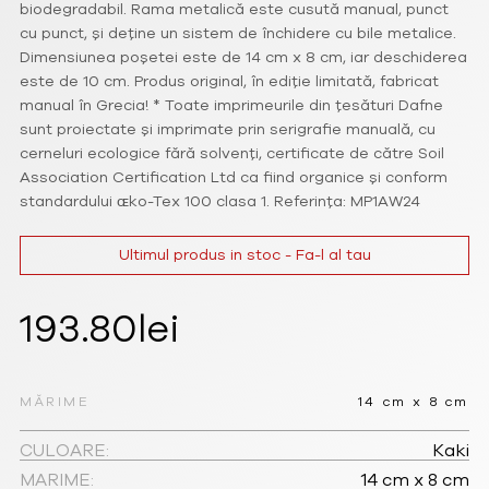
biodegradabil. Rama metalică este cusută manual, punct
cu punct, și deține un sistem de închidere cu bile metalice.
Dimensiunea poșetei este de 14 cm x 8 cm, iar deschiderea
este de 10 cm. Produs original, în ediție limitată, fabricat
manual în Grecia! * Toate imprimeurile din țesături Dafne
sunt proiectate și imprimate prin serigrafie manuală, cu
cerneluri ecologice fără solvenți, certificate de către Soil
Association Certification Ltd ca fiind organice și conform
standardului ɶko-Tex 100 clasa 1. Referința: MP1AW24
Ultimul produs in stoc - Fa-l al tau
193.80
lei
MĂRIME
14 cm x 8 cm
CULOARE:
Kaki
MARIME:
14 cm x 8 cm