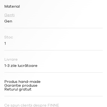
Material
Genți
Gen
Stoc
1
Livrare
1-3 zile lucrătoare
Produs hand-made
Garantie produse
Returul gratuit
Ce spun clienții despre FINNE