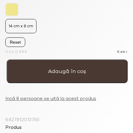
14 cm x 8 cm
Reset
CULOARE
Kaki
Cantitate
Poșetă
portofel
Adaugă în coș
mică
Flori
mari
kaki
Incă 8 persoane se uită la acest produs
6427812013785
Produs