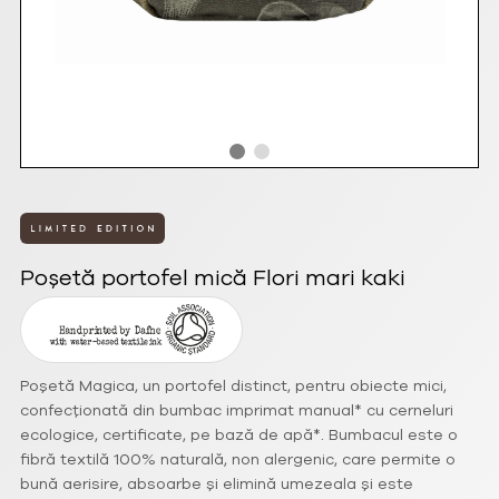
Poșetă portofel mică Flori mari kaki
Poșetă Magica, un portofel distinct, pentru obiecte mici,
confecționată din bumbac imprimat manual* cu cerneluri
ecologice, certificate, pe bază de apă*. Bumbacul este o
fibră textilă 100% naturală, non alergenic, care permite o
bună aerisire, absoarbe și elimină umezeala și este