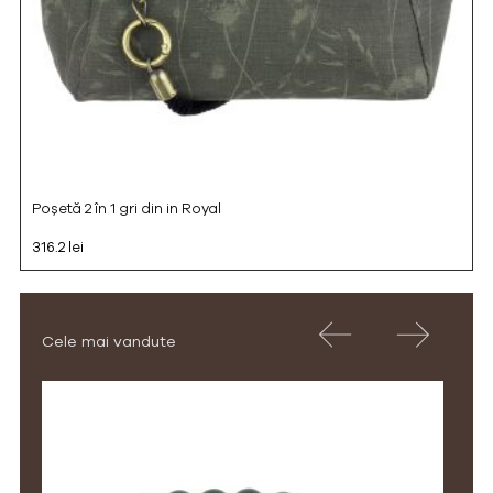
Poșetă 2 în 1 gri din in Royal
316.2 lei
Cele mai vandute