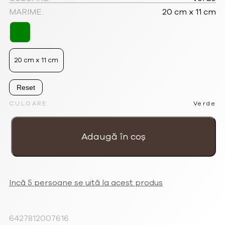
fost:
191.25lei.
MARIME:
20 cm x 11 cm
255.00lei.
20 cm x 11 cm
Reset
CULOARE
Verde
Cantitate
Portofel
verde
Adaugă în coș
din
bumbac
cu
volan
'Carte
postala'
Incă 5 persoane se uită la acest produs
6427812007616