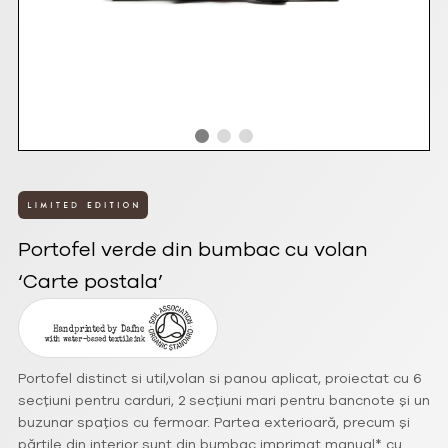
Portofel verde din bumbac cu volan
‘Carte postala’
Portofel distinct si util,volan si panou aplicat, proiectat cu 6
secțiuni pentru carduri, 2 secțiuni mari pentru bancnote și un
buzunar spațios cu fermoar. Partea exterioară, precum și
părțile din interior sunt din bumbac imprimat manual* cu