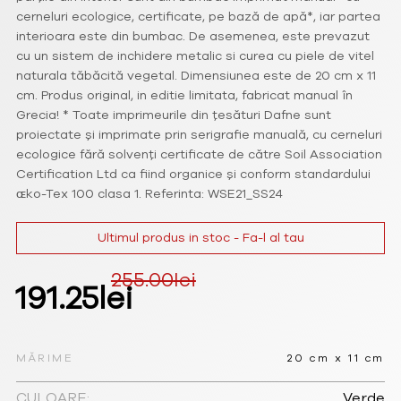
cerneluri ecologice, certificate, pe bază de apă*, iar partea
interioara este din bumbac. De asemenea, este prevazut
cu un sistem de inchidere metalic si curea cu piele de vitel
naturala tăbăcită vegetal. Dimensiunea este de 20 cm x 11
cm. Produs original, in editie limitata, fabricat manual în
Grecia! * Toate imprimeurile din țesături Dafne sunt
proiectate și imprimate prin serigrafie manuală, cu cerneluri
ecologice fără solvenți certificate de către Soil Association
Certification Ltd ca fiind organice și conform standardului
ɶko-Tex 100 clasa 1. Referinta: WSE21_SS24
Ultimul produs in stoc - Fa-l al tau
255.00
lei
Prețul
Prețul
191.25
lei
inițial
curent
a
este:
MĂRIME
20 cm x 11 cm
CULOARE:
Verde