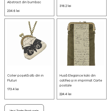
Abstract din bumbac
316.2 lei
234.6 lei
Colier poșetă alb din in
Husă Elegance kaki din
Fluturi
catifea și in imprimat Carte
postale
173.4 lei
224.4 lei
Vezi Toate Produsele