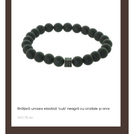
brățară unisex elastică 'cub' neagră cu cristale și onix
140.76 lei