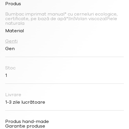
Produs
Bumbac imprimat manual* cu cerneluri ecologice,
certificate, pe bază de apă*|In|Volan viscoza|Piele
naturala
Material
Genți
Gen
Stoc
1
Livrare
1-3 zile lucrătoare
Produs hand-made
Garantie produse