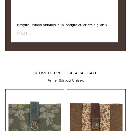
brățară unisex elastică 'cub' neagră cu cristale și onix
140.76 lei
ULTIMELE PRODUSE ADĂUGATE
Femei
Bărbați
Unisex