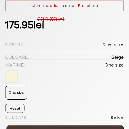
Ultimul produs in stoc - Fa-l al tau
234.60
lei
Prețul
Prețul
175.95
lei
inițial
curent
a
este:
MĂRIME
One size
fost:
175.95lei.
CULOARE:
Beige
MARIME:
One size
234.60lei.
One size
Reset
CULOARE
Beige
Cantitate