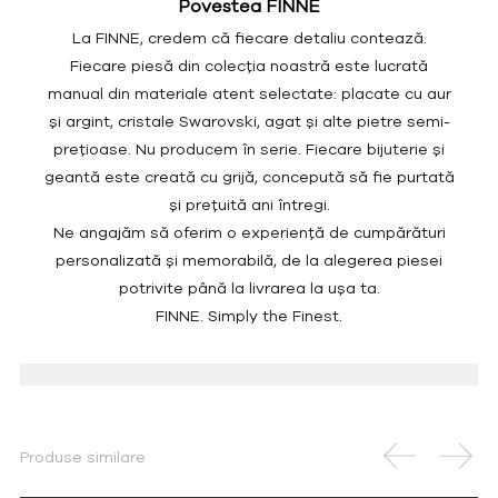
Povestea FINNE
La FINNE, credem că fiecare detaliu contează.
Fiecare piesă din colecția noastră este lucrată
manual din materiale atent selectate: placate cu aur
și argint, cristale Swarovski, agat și alte pietre semi-
prețioase. Nu producem în serie. Fiecare bijuterie și
geantă este creată cu grijă, concepută să fie purtată
și prețuită ani întregi.
Ne angajăm să oferim o experiență de cumpărături
personalizată și memorabilă, de la alegerea piesei
potrivite până la livrarea la ușa ta.
FINNE. Simply the Finest.
Produse similare