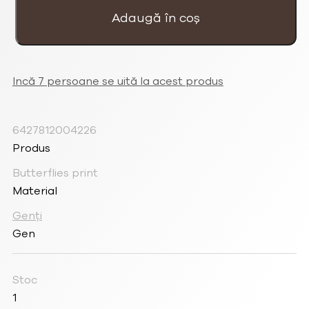
Portofel
Fluturi
Adaugă în coș
Bej
Incă 7 persoane se uită la acest produs
6427812004226
Produs
Butterflies print
Material
Genți
Gen
Stoc
1