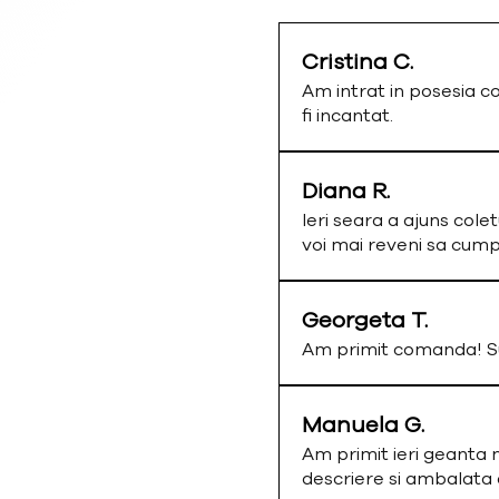
Cristina C.
Am intrat in posesia c
fi incantat.
Diana R.
Ieri seara a ajuns colet
voi mai reveni sa cum
Georgeta T.
Am primit comanda! Su
Manuela G.
Am primit ieri geanta 
descriere si ambalata