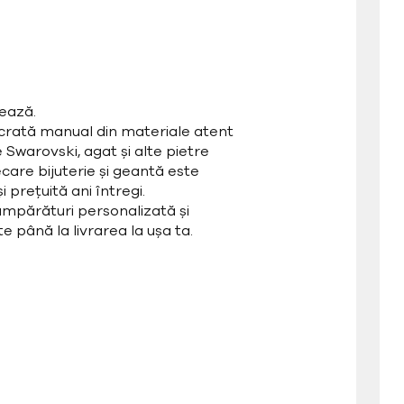
ează.
ucrată manual din materiale atent
e Swarovski, agat și alte pietre
care bijuterie și geantă este
 prețuită ani întregi.
mpărături personalizată și
e până la livrarea la ușa ta.