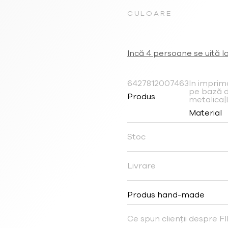
CULOARE
Incă 4 persoane se uită l
6427812007463
In imprima
pe bază d
Produs
metalica|
Material
Stoc
Livrare
Produs hand-made
Ce spun clienții despre 