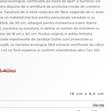
eluri ecologice, certificate, pe bază de apă* si bumbac. De
ara dispune de o armătură de protecție moale din vatelina
. Tesatura de in este realizata din fibre vegetale de in, este
ce un material mai bun pentru persoanele sensibile si cu
subtire, de 30 cm, adaugat pentru incheietura mainii. Rama
 cusatura cu cusatura, si detine un sistem de inchidere cu
e de 18 cm x 9,5 cm. Produs original, in editie limitata,
Toate imprimeurile din țesături Dafne sunt proiectate și
uală, cu cerneluri ecologice fără solvenți certificate de către
n Ltd ca fiind organice și conform standardului ɶko-Tex 100
3.40
lei
Prețul
curent
18 cm x 9,5 cm
este:
Verde