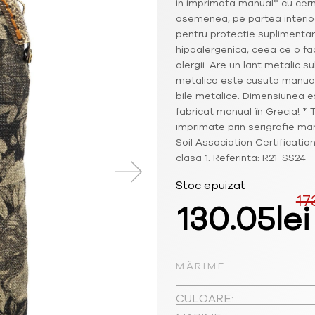
in imprimata manual* cu cern
asemenea, pe partea interio
pentru protectie suplimentara
hipoalergenica, ceea ce o fa
alergii. Are un lant metalic 
metalica este cusuta manual,
bile metalice. Dimensiunea est
fabricat manual în Grecia! * 
imprimate prin serigrafie man
Soil Association Certificatio
clasa 1. Referinta: R21_SS24
Stoc epuizat
17
Prețul
130.05
lei
inițial
MĂRIME
a
CULOARE: