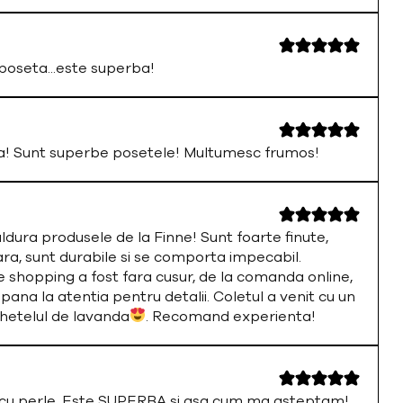
oseta...este superba!
a! Sunt superbe posetele! Multumesc frumos!
ura produsele de la Finne! Sunt foarte finute,
ara, sunt durabile si se comporta impecabil.
 shopping a fost fara cusur, de la comanda online,
 pana la atentia pentru detalii. Coletul a venit cu un
chetelul de lavanda
. Recomand experienta!
a cu perle. Este SUPERBA si asa cum ma asteptam!