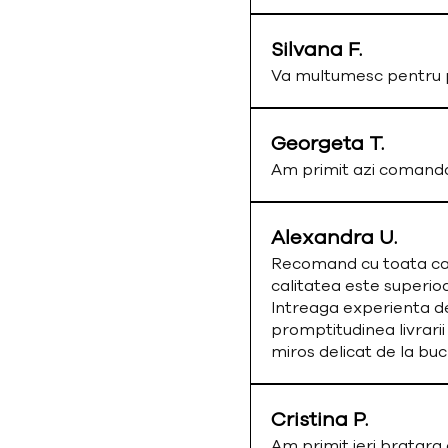
Silvana F.
Va multumesc pentru p
Georgeta T.
Am primit azi comand
Alexandra U.
Recomand cu toata cald
calitatea este superio
Intreaga experienta de
promptitudinea livrarii
miros delicat de la bu
Cristina P.
Am primit ieri bratar