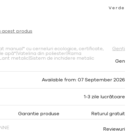
Verde
a acest produs
t manual* cu cerneluri ecologice, certificate,
Genți
e apă*|Vatelina din poliester|Rama
Lant metalic|Sistem de inchidere metalic
Gen
Available from: 07 September 2026
1-3 zile lucrătoare
Garantie produse
Returul gratuit
FINNE
Reviewuri