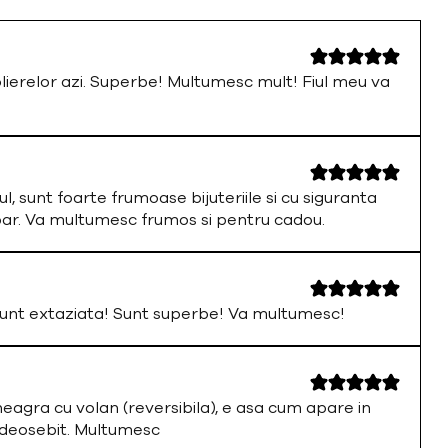
olierelor azi. Superbe! Multumesc mult! Fiul meu va
ul, sunt foarte frumoase bijuteriile si cu siguranta
par. Va multumesc frumos si pentru cadou.
nt extaziata! Sunt superbe! Va multumesc!
neagra cu volan (reversibila), e asa cum apare in
 deosebit. Multumesc