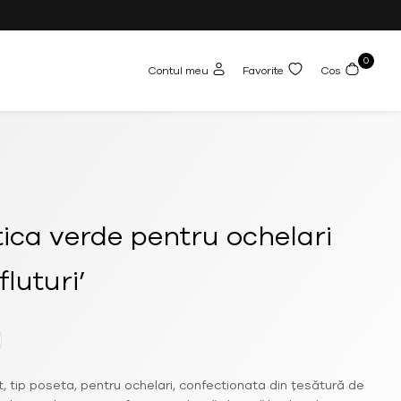
0
Contul meu
Favorite
Cos
ca verde pentru ochelari
 fluturi’
, tip poseta, pentru ochelari, confectionata din țesătură de