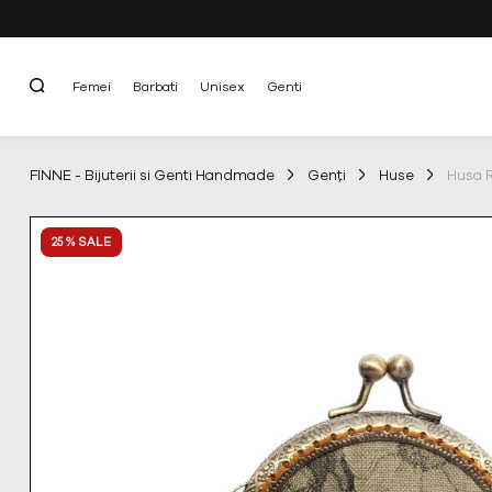
Femei
Barbati
Unisex
Genti
FINNE - Bijuterii si Genti Handmade
Genți
Huse
Husa R
25 % SALE