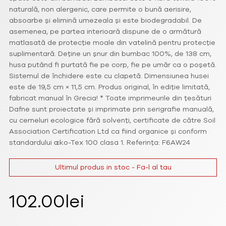
naturală, non alergenic, care permite o bună aerisire,
absoarbe și elimină umezeala și este biodegradabil. De
asemenea, pe partea interioară dispune de o armătură
matlasată de protecție moale din vatelină pentru protecție
suplimentară. Deține un șnur din bumbac 100%, de 138 cm,
husa putând fi purtată fie pe corp, fie pe umăr ca o poșetă.
Sistemul de închidere este cu clapetă. Dimensiunea husei
este de 19,5 cm × 11,5 cm. Produs original, în ediție limitată,
fabricat manual în Grecia! * Toate imprimeurile din țesături
Dafne sunt proiectate și imprimate prin serigrafie manuală,
cu cerneluri ecologice fără solvenți, certificate de către Soil
Association Certification Ltd ca fiind organice și conform
standardului ɶko-Tex 100 clasa 1. Referința: F6AW24
Ultimul produs in stoc - Fa-l al tau
102.00
lei