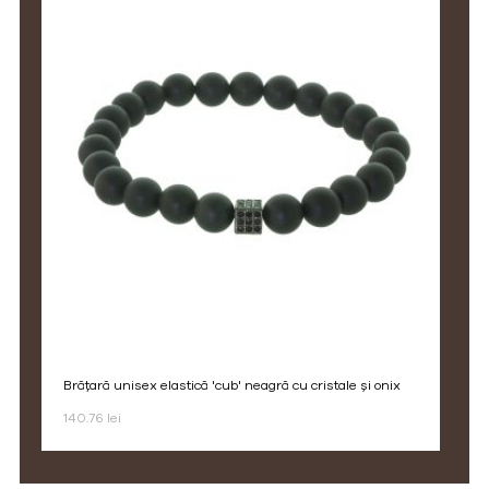
brățară unisex elastică 'cub' neagră cu cristale și onix
140.76 lei