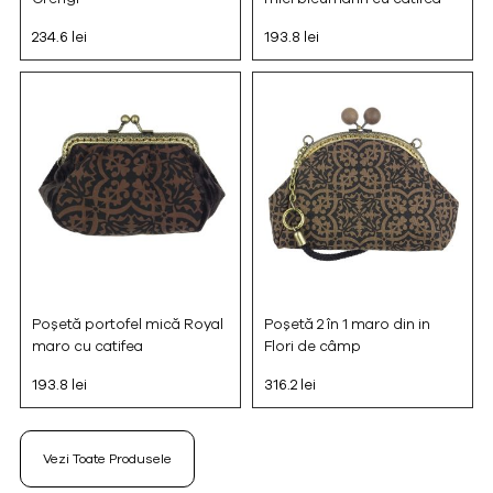
234.6 lei
193.8 lei
Poșetă portofel mică Royal
Poșetă 2 în 1 maro din in
maro cu catifea
Flori de câmp
193.8 lei
316.2 lei
Vezi Toate Produsele