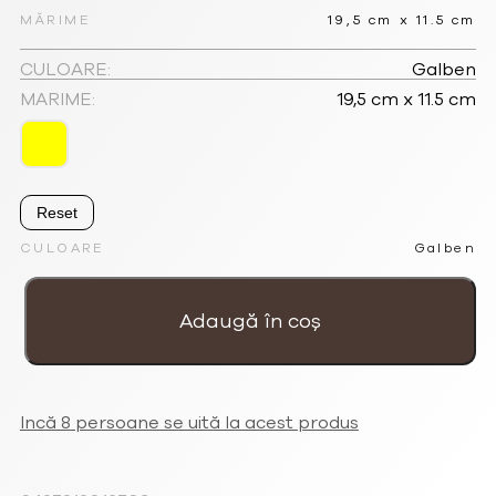
MĂRIME
19,5 cm x 11.5 cm
CULOARE:
Galben
MARIME:
19,5 cm x 11.5 cm
Reset
CULOARE
Galben
Cantitate
Husă
Flori
Adaugă în coș
mari
galbenă
pentru
telefon
mobil
sau
ochelari
Incă 8 persoane se uită la acest produs