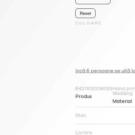
Reset
CULOARE
Incă 6 persoane se uită l
6427812006053
Hand prin
Wadding
Produs
Material
Stoc
Livrare