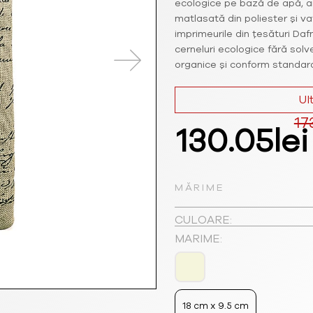
ecologice pe bază de apă, a
matlasată din poliester și va
imprimeurile din țesături Daf
cerneluri ecologice fără solve
organice și conform standard
Ul
17
Prețul
130.05
lei
inițial
MĂRIME
a
CULOARE:
fost:
MARIME:
173.40lei.
18 cm x 9.5 cm