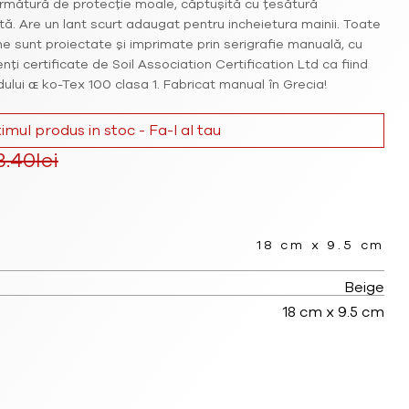
rmătură de protecție moale, căptușită cu țesătură
tă. Are un lant scurt adaugat pentru incheietura mainii. Toate
ne sunt proiectate și imprimate prin serigrafie manuală, cu
nți certificate de Soil Association Certification Ltd ca fiind
ului ɶ ko-Tex 100 clasa 1. Fabricat manual în Grecia!
timul produs in stoc - Fa-l al tau
3.40
lei
Prețul
curent
18 cm x 9.5 cm
este:
Beige
130.05lei.
18 cm x 9.5 cm