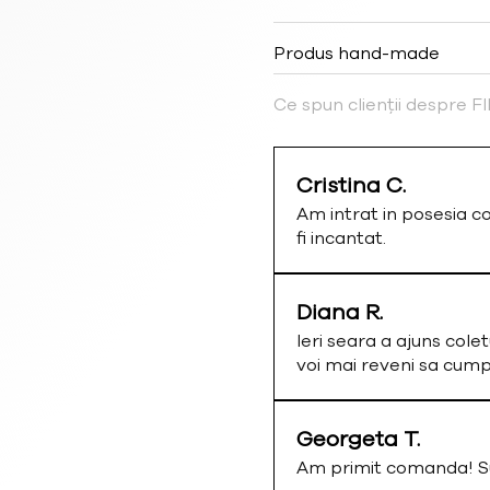
Produs hand-made
Ce spun clienții despre 
Cristina C.
Am intrat in posesia c
fi incantat.
Diana R.
Ieri seara a ajuns colet
voi mai reveni sa cum
Georgeta T.
Am primit comanda! Su