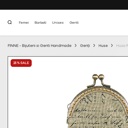
Femei
Barbati
Unisex
Genti
FINNE - Bijuterii si Genti Handmade
Genți
Huse
Husa R
25 % SALE