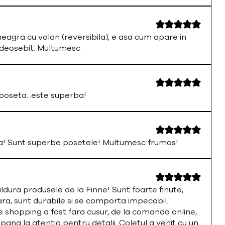
neagra cu volan (reversibila), e asa cum apare in
 deosebit. Multumesc
oseta...este superba!
a! Sunt superbe posetele! Multumesc frumos!
ura produsele de la Finne! Sunt foarte finute,
ara, sunt durabile si se comporta impecabil.
 shopping a fost fara cusur, de la comanda online,
 pana la atentia pentru detalii. Coletul a venit cu un