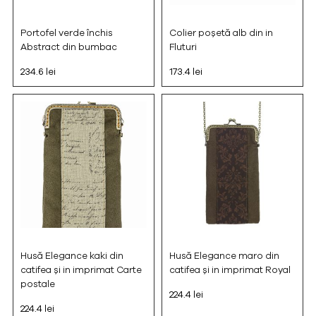
Portofel verde închis
Colier poșetă alb din in
Abstract din bumbac
Fluturi
234.6 lei
173.4 lei
Husă Elegance kaki din
Husă Elegance maro din
catifea și in imprimat Carte
catifea și in imprimat Royal
postale
224.4 lei
224.4 lei