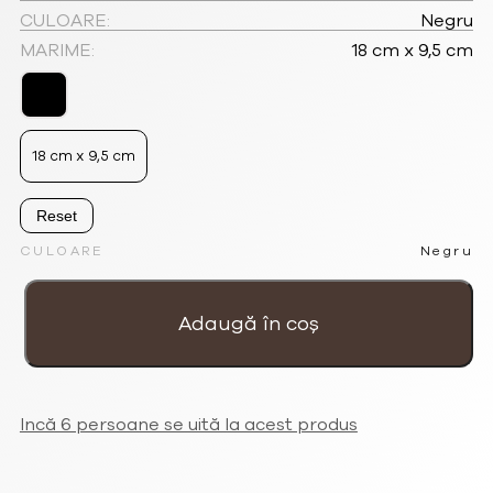
fost:
130.05lei.
CULOARE:
Negru
MARIME:
18 cm x 9,5 cm
173.40lei.
18 cm x 9,5 cm
Reset
CULOARE
Negru
Cantitate
Husa
Romantica
Adaugă în coș
negru
pentru
ochelari
'Flori
si
fluturi'
Incă 6 persoane se uită la acest produs