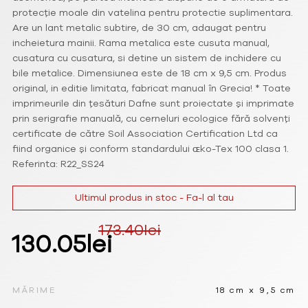
protecție moale din vatelina pentru protectie suplimentara.
Are un lant metalic subtire, de 30 cm, adaugat pentru
incheietura mainii. Rama metalica este cusuta manual,
cusatura cu cusatura, si detine un sistem de inchidere cu
bile metalice. Dimensiunea este de 18 cm x 9,5 cm. Produs
original, in editie limitata, fabricat manual în Grecia! * Toate
imprimeurile din țesături Dafne sunt proiectate și imprimate
prin serigrafie manuală, cu cerneluri ecologice fără solvenți
certificate de către Soil Association Certification Ltd ca
fiind organice și conform standardului ɶko-Tex 100 clasa 1.
Referinta: R22_SS24
Ultimul produs in stoc - Fa-l al tau
173.40
lei
Prețul
Prețul
130.05
lei
inițial
curent
a
este:
MĂRIME
18 cm x 9,5 cm