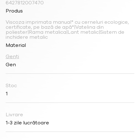
6427812007470
Produs
Viscoza imprimata manual* cu cerneluri ecologice,
certificate, pe bază de apă*|Vatelina din
poliester|Rama metalica|Lant metalic|Sistem de
inchidere metalic
Material
Genți
Gen
Stoc
1
Livrare
1-3 zile lucrătoare