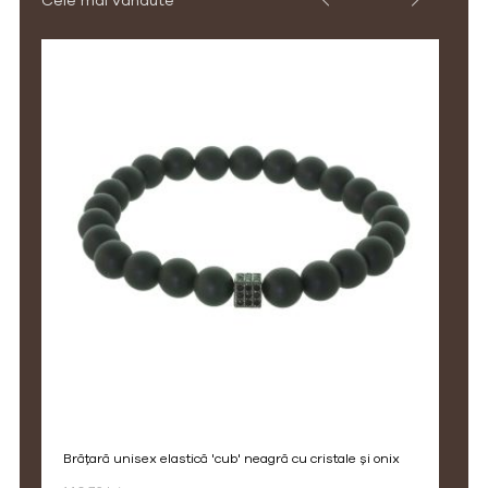
Cele mai vandute
brățară unisex elastică 'cub' neagră cu cristale și onix