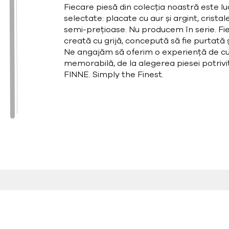
Fiecare piesă din colecția noastră este l
selectate: placate cu aur și argint, cristal
semi-prețioase. Nu producem în serie. Fie
creată cu grijă, concepută să fie purtată și
Ne angajăm să oferim o experiență de cu
memorabilă, de la alegerea piesei potrivit
FINNE. Simply the Finest.