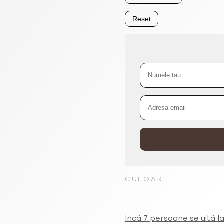
Reset
CULOARE
Incă 7 persoane se uită l