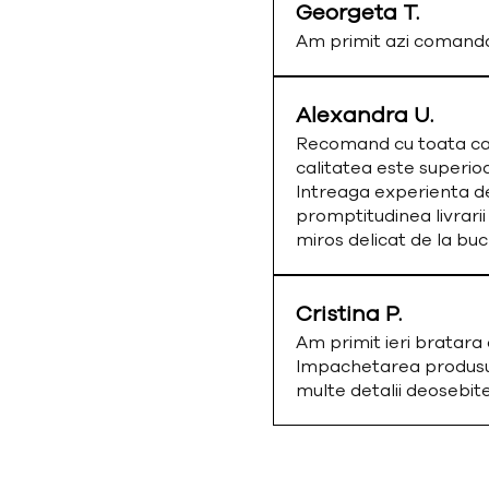
Georgeta T.
Am primit azi comand
Alexandra U.
Recomand cu toata cald
calitatea este superio
Intreaga experienta de
promptitudinea livrarii
miros delicat de la bu
Cristina P.
Am primit ieri bratar
Impachetarea produsulu
multe detalii deosebi