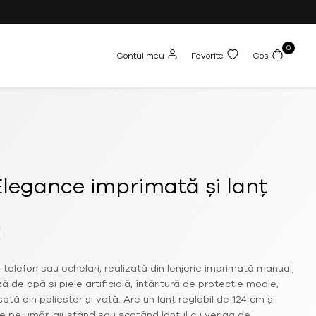
0
Contul meu
Favorite
Cos
legance imprimată și lanț
elefon sau ochelari, realizată din lenjerie imprimată manual,
 de apă și piele artificială, întăritură de protecție moale,
tă din poliester și vată. Are un lanț reglabil de 124 cm și
fie pe umăr, ajustând sau scoțând lanțul cu veriga de