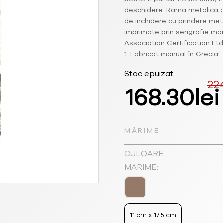
deschidere. Rama metalica d
de inchidere cu prindere meta
imprimate prin serigrafie man
Association Certification Lt
1. Fabricat manual în Grecia!
Stoc epuizat
22
Prețul
168.30
lei
inițial
MĂRIME
a
CULOARE:
fost:
MARIME:
224.40lei
11 cm x 17.5 cm