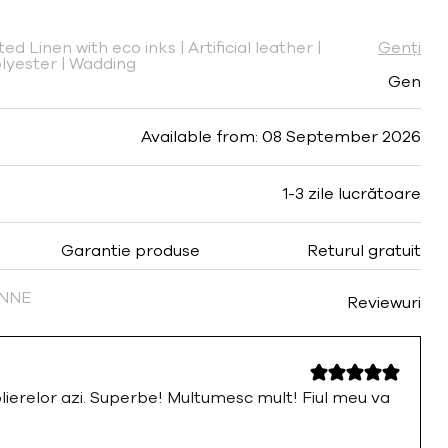
ed Linen with eco inks | Artificial leather |
Genți
olyester | Wadding
Gen
Available from: 08 September 2026
1-3 zile lucrătoare
Garantie produse
Returul gratuit
FINNE
Reviewuri
olierelor azi. Superbe! Multumesc mult! Fiul meu va