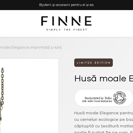
Bijuterii și accesorii pentru el și ea.
Simply the Finest
FINNE
–
Bijuterii
oale Elegance imprimată și lanț
si
Genti
Handmade
Husă moale E
Husă moale Elegance pentru t
cu cerneluri ecologice pe bază
căptușită cu țesătură matlasa
poate fi purtat fie pe corp, 