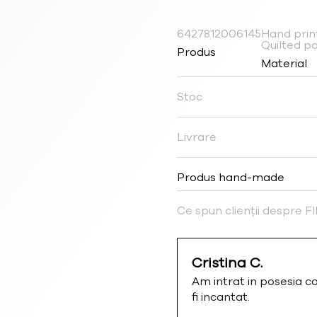
6427812006145
Hand print
Quilted p
Produs
Material
Stoc
Livrare
Produs hand-made
Ce spun clienții despre 
Cristina C.
Am intrat in posesia c
fi incantat.