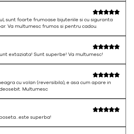
ul, sunt foarte frumoase bijuteriile si cu siguranta
par. Va multumesc frumos si pentru cadou.
nt extaziata! Sunt superbe! Va multumesc!
neagra cu volan (reversibila), e asa cum apare in
 deosebit. Multumesc
oseta...este superba!