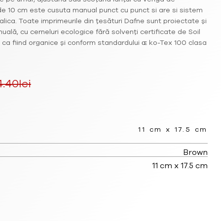
e 10 cm este cusuta manual punct cu punct si are si sistem
lica. Toate imprimeurile din țesături Dafne sunt proiectate și
uală, cu cerneluri ecologice fără solvenți certificate de Soil
d ca fiind organice și conform standardului ɶ ko-Tex 100 clasa
4.40
lei
Prețul
curent
11 cm x 17.5 cm
este:
Brown
168.30lei.
11 cm x 17.5 cm
.