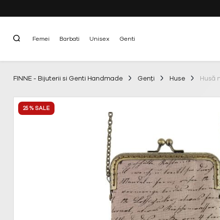
Femei
Barbati
Unisex
Genti
FINNE - Bijuterii si Genti Handmade
Genți
Huse
Husă m
25 % SALE