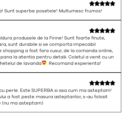
a! Sunt superbe posetele! Multumesc frumos!
ura produsele de la Finne! Sunt foarte finute,
ara, sunt durabile si se comporta impecabil.
 shopping a fost fara cusur, de la comanda online,
 pana la atentia pentru detalii. Coletul a venit cu un
chetelul de lavanda
. Recomand experienta!
a cu perle. Este SUPERBA si asa cum ma asteptam!
i a fost peste masura asteptarilor, s-au folosit
te (nu ma asteptam)