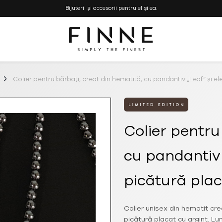
Bijuterii și accesorii pentru el și ea.
Simply the Finest
FINNE
–
Bijuterii
Colier pentru bărbați, creat din hematită, cu pandantiv „Leaf” și e
si
Genti
Handmade
Colier pentru
cu pandantiv 
picătură plac
Colier unisex din hematit cre
picătură placat cu argint. Lu