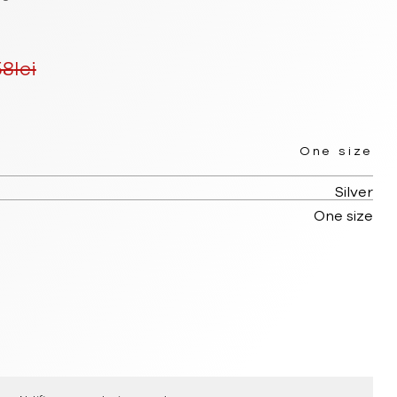
58
lei
rețul
urent
One size
ste:
Silver
75.19lei.
One size
.