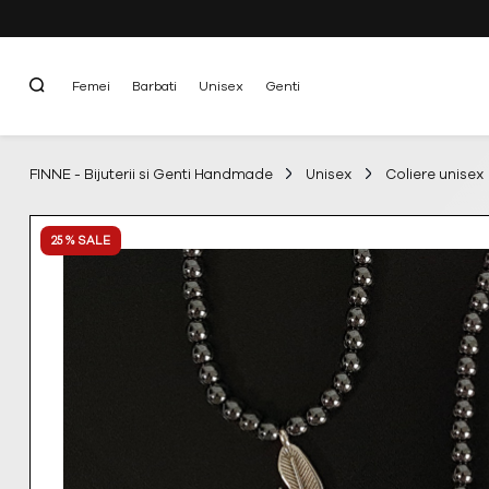
Femei
Barbati
Unisex
Genti
FINNE - Bijuterii si Genti Handmade
Unisex
Coliere unisex
25 % SALE