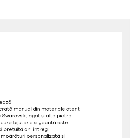
ează.
ucrată manual din materiale atent
e Swarovski, agat și alte pietre
care bijuterie și geantă este
 prețuită ani întregi.
mpărături personalizată și