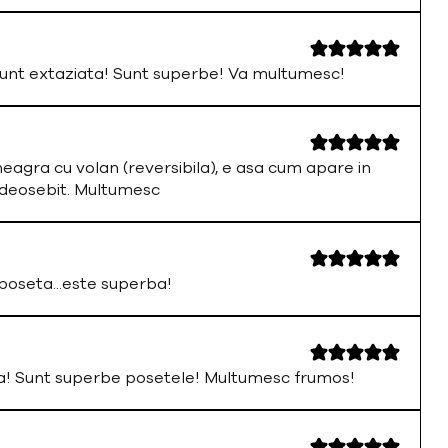
nt extaziata! Sunt superbe! Va multumesc!
neagra cu volan (reversibila), e asa cum apare in
 deosebit. Multumesc
oseta...este superba!
a! Sunt superbe posetele! Multumesc frumos!