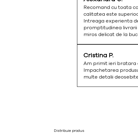
Recomand cu toata cald
calitatea este superio
Intreaga experienta de
promptitudinea livrarii
miros delicat de la bu
Cristina P.
Am primit ieri bratar
Impachetarea produsulu
multe detalii deosebi
Distribuie produs