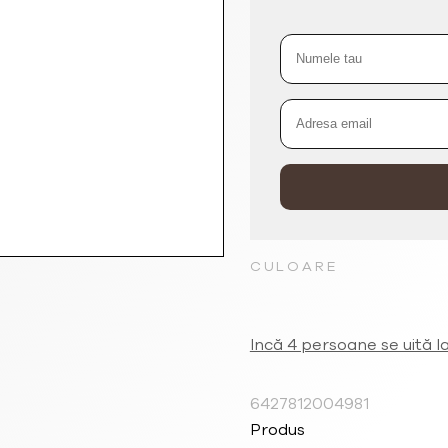
CULOARE
Incă 4 persoane se uită l
6427812004981
Produs