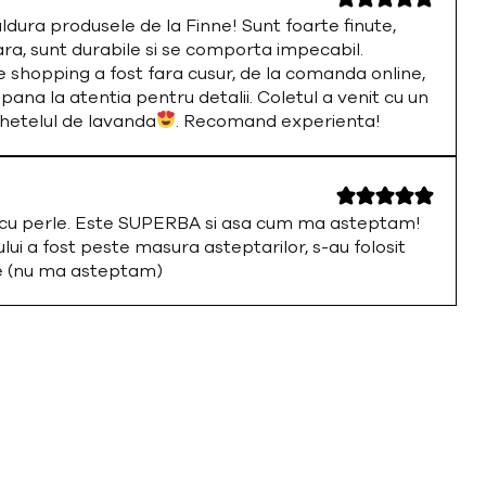
ura produsele de la Finne! Sunt foarte finute,
ara, sunt durabile si se comporta impecabil.
 shopping a fost fara cusur, de la comanda online,
 pana la atentia pentru detalii. Coletul a venit cu un
chetelul de lavanda
. Recomand experienta!
a cu perle. Este SUPERBA si asa cum ma asteptam!
i a fost peste masura asteptarilor, s-au folosit
te (nu ma asteptam)