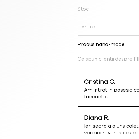
Stoc
Livrare
Produs hand-made
Ce spun clienții despre 
Cristina C.
Am intrat in posesia c
fi incantat.
Diana R.
Ieri seara a ajuns colet
voi mai reveni sa cum