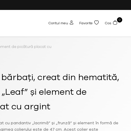
0
Contul meu
Favorite
Cos
lement de picătură placat cu argint
 bărbați, creat din hematită,
„Leaf” și element de
at cu argint
at cu pandantiv „lacrimă” și „frunză” și element în formă de
ngimea colierului este de 47 cm. Acest colier este