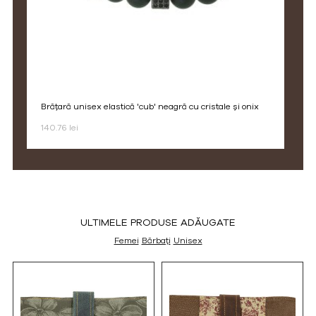
brățară unisex elastică 'cub' neagră cu cristale și onix
140.76 lei
ULTIMELE PRODUSE ADĂUGATE
Femei
Bărbați
Unisex