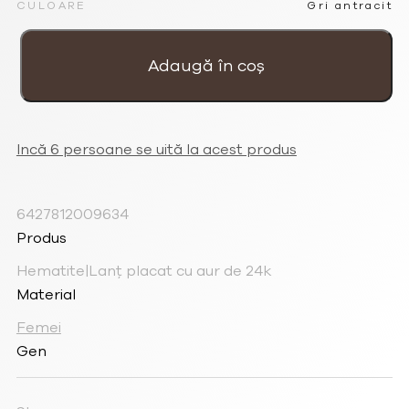
CULOARE
Gri antracit
Cantitate
Colier
lanț
Adaugă în coș
pentru
femei
placat
cu
aur
de
24k
și
Incă 6 persoane se uită la acest produs
hematite
6427812009634
Produs
Hematite|Lanț placat cu aur de 24k
Material
Femei
Gen