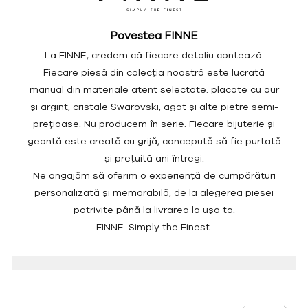
Povestea FINNE
La FINNE, credem că fiecare detaliu contează.
Fiecare piesă din colecția noastră este lucrată
manual din materiale atent selectate: placate cu aur
și argint, cristale Swarovski, agat și alte pietre semi-
prețioase. Nu producem în serie. Fiecare bijuterie și
geantă este creată cu grijă, concepută să fie purtată
și prețuită ani întregi.
Ne angajăm să oferim o experiență de cumpărături
personalizată și memorabilă, de la alegerea piesei
potrivite până la livrarea la ușa ta.
FINNE. Simply the Finest.