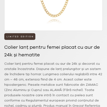
Colier lanț pentru femei placat cu aur de
24k și hematite
Colier lanț pentru femei placat cu aur de 24k și decorat cu
cristale încastrate. Dispune de lanț prelungitor și un sistem
de închidere tip homar. Lungimea colierului reglabilă intre 42
cm – 46 cm, extensia fiind de 4 cm. Acest colier este
hipoalergenic. Piesele metalice sunt fabricate din ZAMAC
(Zinc Aluminiu și Cupru) sau ALAMĂ (Fără nichel). Toate
produsele noastre care intră în contact cu pielea sunt
conforme cu Regulamentul european privind conținutul de
nichel, cadmiu și plumb. Produs manual în Grecia! Referința: