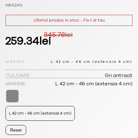
N6424G
Ultimul produs in stoc - Fa-l al tau
345.78
lei
Prețul
Prețul
259.34
lei
inițial
curent
a
este:
MĂRIME
L 42 cm - 46 cm (extensia 4 cm)
fost:
259.34lei.
CULOARE:
Gri antracit
MARIME:
L 42 cm - 46 cm (extensia 4 cm)
345.78lei.
L 42 cm - 46 cm (extensia 4 cm)
Reset