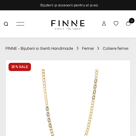
Bijuterii și accesorii pentru el și ea.
0
FINNE
Simply the Finest
–
Bijuterii
si
FINNE - Bijuterii si Genti Handmade
Femei
Coliere femei
Genti
Handmade
25 % SALE