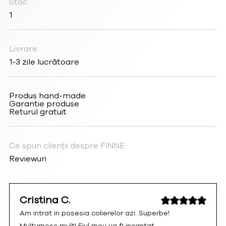
Stoc
1
Livrare
1-3 zile lucrătoare
Produs hand-made
Garantie produse
Returul gratuit
Ce spun clienții despre FINNE
Reviewuri
Cristina C.
Am intrat in posesia colierelor azi. Superbe!
Multumesc mult! Fiul meu va fi incantat.