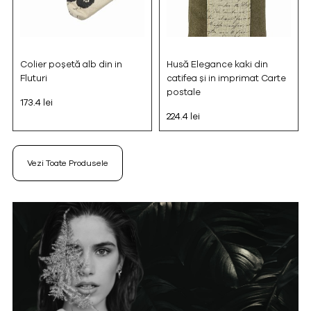
Colier poșetă alb din in
Husă Elegance kaki din
Fluturi
catifea și in imprimat Carte
postale
173.4 lei
224.4 lei
Vezi Toate Produsele