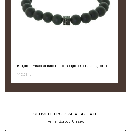
brățară unisex elastică 'cub' neagră cu cristale și onix
140.76 lei
ULTIMELE PRODUSE ADĂUGATE
Femei
Bărbați
Unisex