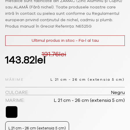
metalice sunt fabricate din ZAMAC (Zinc Aluminiu și Cupru)
sau ALAMĂ (Fără nichel). Toate produsele noastre care
intră în contact cu pielea sunt conforme cu Regulamentul
european privind conținutul de nichel, cadmiu și plumb.
Produs manual în Grecia! Referința: N6525G
Ultimul produs in stoc - Fa-l al tau
191.76
lei
Prețul
Prețul
143.82
lei
inițial
curent
a
este:
MĂRIME
L 21 cm - 26 cm (extensia 5 cm)
fost:
143.82lei.
CULOARE:
Negru
MARIME:
L 21 cm - 26 cm (extensia 5 cm)
191.76lei.
L 21 cm - 26 cm (extensia 5 cm)