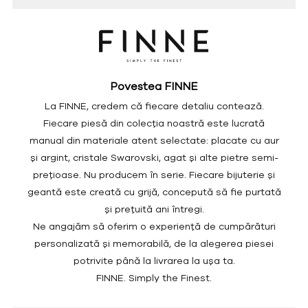
Povestea FINNE
La FINNE, credem că fiecare detaliu contează.
Fiecare piesă din colecția noastră este lucrată
manual din materiale atent selectate: placate cu aur
și argint, cristale Swarovski, agat și alte pietre semi-
prețioase. Nu producem în serie. Fiecare bijuterie și
geantă este creată cu grijă, concepută să fie purtată
și prețuită ani întregi.
Ne angajăm să oferim o experiență de cumpărături
personalizată și memorabilă, de la alegerea piesei
potrivite până la livrarea la ușa ta.
FINNE. Simply the Finest.