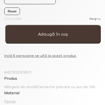
Reset
CULOARE
Negru
Cantitate
Colier
pentru
Adaugă în coș
femei
negru
cu
pandantive
multicolore
și
placate
cu
Incă 6 persoane se uită la acest produs
aur
de
24k
6427812009511
Produs
Mărgele de sticlă|Elemente placate cu aur de 24k
Material
Femei