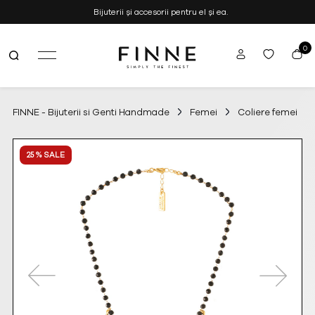
Bijuterii și accesorii pentru el și ea.
0
FINNE
Simply the Finest
–
Bijuterii
si
FINNE - Bijuterii si Genti Handmade
Femei
Coliere femei
Genti
Handmade
25 % SALE