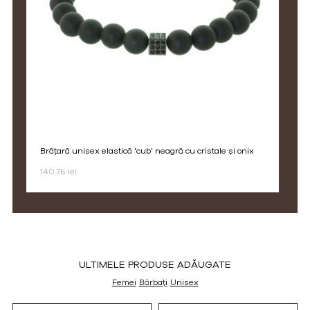
brățară unisex elastică 'cub' neagră cu cristale și onix
140.76 lei
ULTIMELE PRODUSE ADĂUGATE
Femei
Bărbați
Unisex