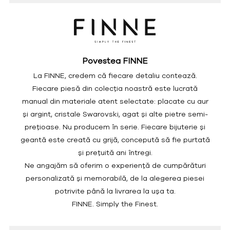
Povestea FINNE
La FINNE, credem că fiecare detaliu contează.
Fiecare piesă din colecția noastră este lucrată
manual din materiale atent selectate: placate cu aur
și argint, cristale Swarovski, agat și alte pietre semi-
prețioase. Nu producem în serie. Fiecare bijuterie și
geantă este creată cu grijă, concepută să fie purtată
și prețuită ani întregi.
Ne angajăm să oferim o experiență de cumpărături
personalizată și memorabilă, de la alegerea piesei
potrivite până la livrarea la ușa ta.
FINNE. Simply the Finest.