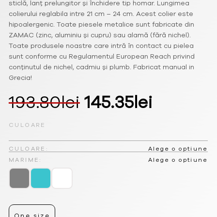
sticlă, lanț prelungitor și închidere tip homar. Lungimea
colierului reglabila intre 21 cm – 24 cm. Acest colier este
hipoalergenic. Toate piesele metalice sunt fabricate din
ZAMAC (zinc, aluminiu și cupru) sau alamă (fără nichel).
Toate produsele noastre care intră în contact cu pielea
sunt conforme cu Regulamentul European Reach privind
conținutul de nichel, cadmiu și plumb. Fabricat manual in
Grecia!
Prețul
Prețul
193.80
lei
145.35
lei
inițial
curent
CULOARE
a
este:
CULOARE:
Alege o optiune
fost:
145.35le
MARIME:
Alege o optiune
193.80lei.
One size