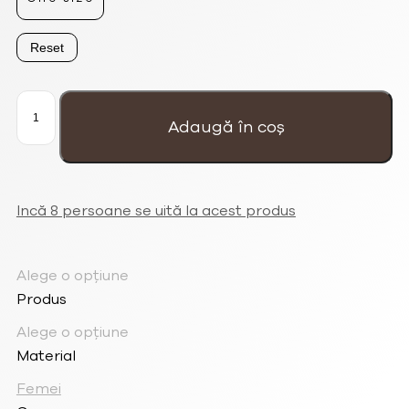
Reset
Cantitate
Colier
de
Adaugă în coș
lant
de
dama
placat
cu
aur
de
24K
Incă 8 persoane se uită la acest produs
decorat
cu
piesa
de
cristal
Swarovski®
Alege o opțiune
si
margele
Produs
de
sticla
Alege o opțiune
Material
Femei