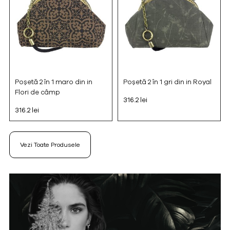
Poșetă 2 în 1 maro din in
Poșetă 2 în 1 gri din in Royal
Flori de câmp
316.2 lei
316.2 lei
Vezi Toate Produsele