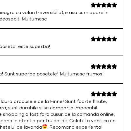
neagra cu volan (reversibila), e asa cum apare in
 deosebit. Multumesc
oseta...este superba!
a! Sunt superbe posetele! Multumesc frumos!
ura produsele de la Finne! Sunt foarte finute,
ara, sunt durabile si se comporta impecabil.
 shopping a fost fara cusur, de la comanda online,
 pana la atentia pentru detalii. Coletul a venit cu un
chetelul de lavanda
. Recomand experienta!