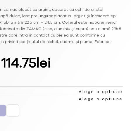
in zamac placat cu argint, decorat cu ochi de cristal
pă dulce, lanț prelungitor placat cu argint și închidere tip
glabila intre 22,5 cm – 24,5 cm. Colierul este hipoalergenic.
fabricate din ZAMAC (zinc, aluminiu și cupru) sau alamă (fără
stre care intră în contact cu pielea sunt conforme cu
privind conținutul de nichel, cadmiu și plumb. Fabricat
Prețul
Prețul
114.75
lei
inițial
curent
a
este:
Alege o optiune
Alege o optiune
fost:
114.75lei.
153.00lei.