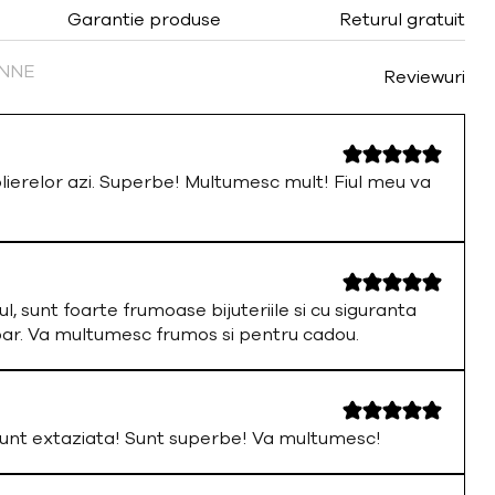
dulce
Garantie produse
Returul gratuit
FINNE
Reviewuri
olierelor azi. Superbe! Multumesc mult! Fiul meu va
ul, sunt foarte frumoase bijuteriile si cu siguranta
par. Va multumesc frumos si pentru cadou.
nt extaziata! Sunt superbe! Va multumesc!