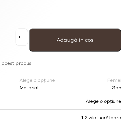
Cantitate
Colier
de
Adaugă în coș
lanț
de
damă
cu
inimă
a acest produs
placată
cu
argint,
Alege o opțiune
Femei
decorată
cu
Material
Gen
ochi
de
cristal
Alege o opțiune
Swarovski®
și
perlă
1-3 zile lucrătoare
unică
de
apă