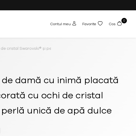
0
Contul meu
Favorite
Cos
de cristal Swarovski® și perlă unică de apă dulce
ț de damă cu inimă placată
corată cu ochi de cristal
 perlă unică de apă dulce