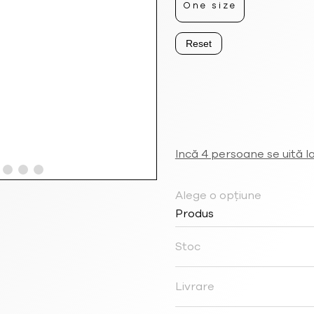
One size
Reset
Incă 4 persoane se uită l
Alege o opțiune
Produs
Stoc
Livrare