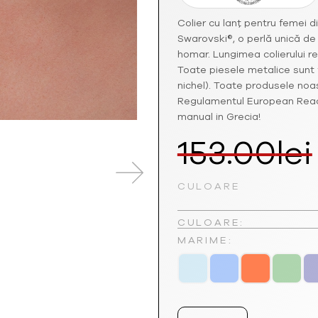
Colier cu lanț pentru femei d
Swarovski®, o perlă unică de a
homar. Lungimea colierului re
Toate piesele metalice sunt 
nichel). Toate produsele noa
Regulamentul European Reach 
manual in Grecia!
153.00
lei
CULOARE
CULOARE:
MARIME: