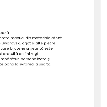
ează.
ucrată manual din materiale atent
e Swarovski, agat și alte pietre
care bijuterie și geantă este
 prețuită ani întregi.
mpărături personalizată și
e până la livrarea la ușa ta.