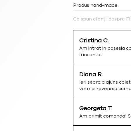
Produs hand-made
Ce spun clienții despre 
Cristina C.
Am intrat in posesia c
fi incantat.
Diana R.
Ieri seara a ajuns colet
voi mai reveni sa cum
Georgeta T.
Am primit comanda! Su