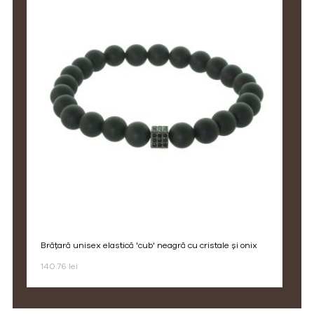
brățară unisex elastică 'cub' neagră cu cristale și onix
140.76 lei