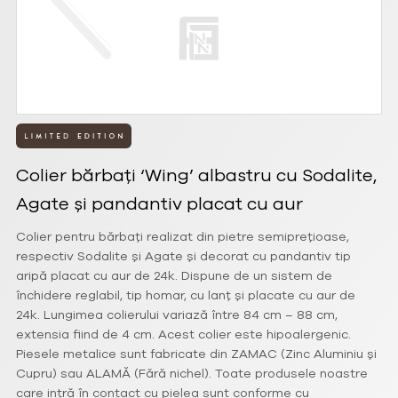
Colier bărbați ‘Wing’ albastru cu Sodalite,
Agate și pandantiv placat cu aur
Colier pentru bărbați realizat din pietre semiprețioase,
respectiv Sodalite și Agate și decorat cu pandantiv tip
aripă placat cu aur de 24k. Dispune de un sistem de
închidere reglabil, tip homar, cu lanț și placate cu aur de
24k. Lungimea colierului variază între 84 cm – 88 cm,
extensia fiind de 4 cm. Acest colier este hipoalergenic.
Piesele metalice sunt fabricate din ZAMAC (Zinc Aluminiu și
Cupru) sau ALAMĂ (Fără nichel). Toate produsele noastre
care intră în contact cu pielea sunt conforme cu