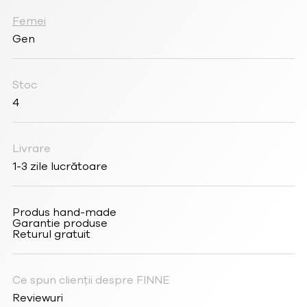
Femei
Gen
Stoc
4
Livrare
1-3 zile lucrătoare
Produs hand-made
Garantie produse
Returul gratuit
Ce spun clienții despre FINNE
Reviewuri