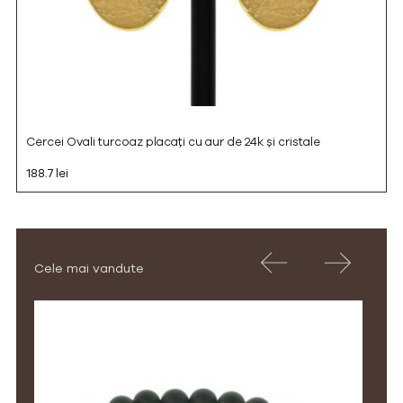
Cercei Ovali turcoaz placați cu aur de 24k și cristale
188.7 lei
Cele mai vandute