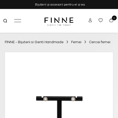
Bijuterii și accesorii pentru el și ea.
0
FINNE
Simply the Finest
–
Bijuterii
si
FINNE - Bijuterii si Genti Handmade
Femei
Cercei femei
Genti
Handmade