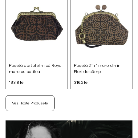
Poșetă portofel mică Royal
Poșetă 2 în 1 maro din in
maro cu catifea
Flori de câmp
193.8 lei
316.2 lei
Vezi Toate Produsele