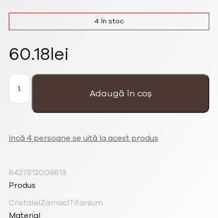
4 în stoc
60.18
lei
Cantitate
Cercei
rotunzi
Adaugă în coș
mici
Donut
alb
opac
placați
cu
argint
și
Incă 4 persoane se uită la acest produs
cristale
6427812008613
Produs
Cristale|Zamac|Titanium
Material