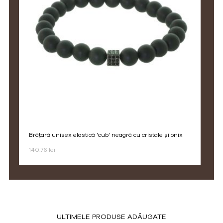
brățară unisex elastică 'cub' neagră cu cristale și onix
140.76 lei
ULTIMELE PRODUSE ADĂUGATE