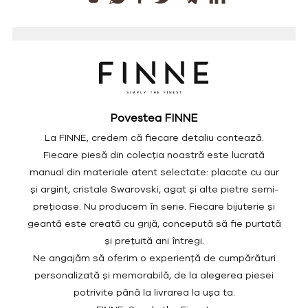
Povestea FINNE
La FINNE, credem că fiecare detaliu contează.
Fiecare piesă din colecția noastră este lucrată
manual din materiale atent selectate: placate cu aur
și argint, cristale Swarovski, agat și alte pietre semi-
prețioase. Nu producem în serie. Fiecare bijuterie și
geantă este creată cu grijă, concepută să fie purtată
și prețuită ani întregi.
Ne angajăm să oferim o experiență de cumpărături
personalizată și memorabilă, de la alegerea piesei
potrivite până la livrarea la ușa ta.