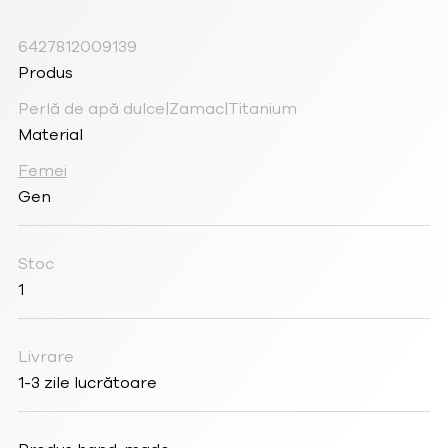
6427812009139
Produs
Perlă de apă dulce|Zamac|Titanium
Material
Femei
Gen
Stoc
1
Livrare
1-3 zile lucrătoare