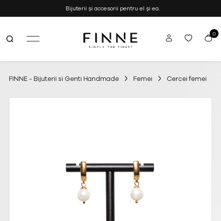
Bijuterii și accesorii pentru el și ea.
0
FINNE
Simply the Finest
–
Bijuterii
si
FINNE - Bijuterii si Genti Handmade
Femei
Cercei femei
Genti
Handmade