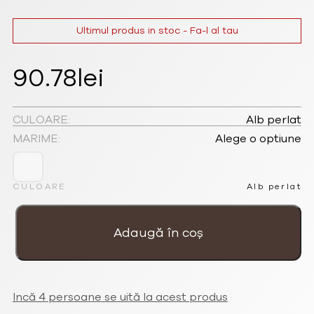
Ultimul produs in stoc - Fa-l al tau
90.78
lei
CULOARE:
Alb perlat
MARIME:
Alege o optiune
CULOARE
Alb perlat
Cantitate
Cercei
Pearl
Adaugă în coș
albi
placați
cu
aur
de
24k
cu
șurub
Incă 4 persoane se uită la acest produs