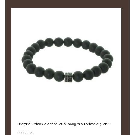
brățară unisex elastică 'cub' neagră cu cristale și onix
140.76 lei