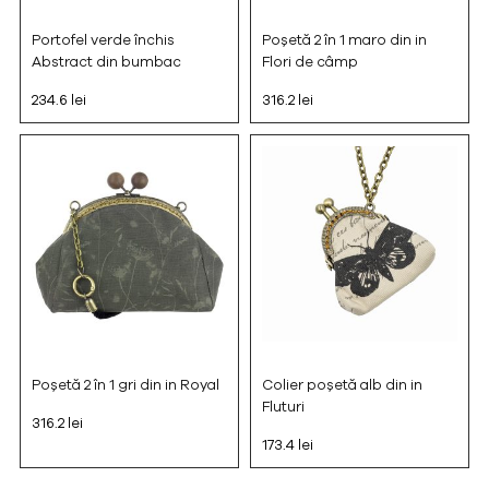
Portofel verde închis
Poșetă 2 în 1 maro din in
Abstract din bumbac
Flori de câmp
234.6 lei
316.2 lei
Poșetă 2 în 1 gri din in Royal
Colier poșetă alb din in
Fluturi
316.2 lei
173.4 lei