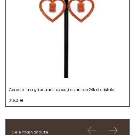
Cercei Inima gri antracit placați cu aur de 24k și cristale
316.2 lei
Cele mai vandute