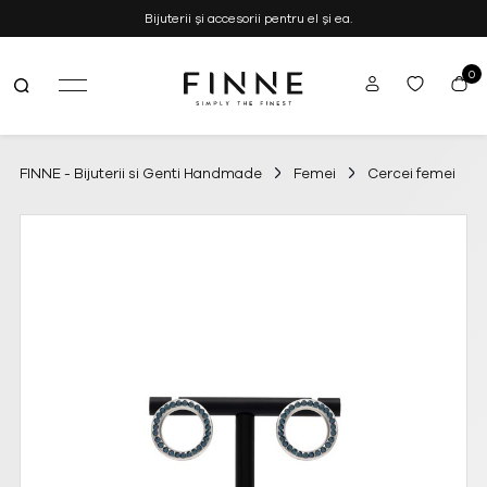
Bijuterii și accesorii pentru el și ea.
0
FINNE
Simply the Finest
–
Bijuterii
si
FINNE - Bijuterii si Genti Handmade
Femei
Cercei femei
Genti
Handmade