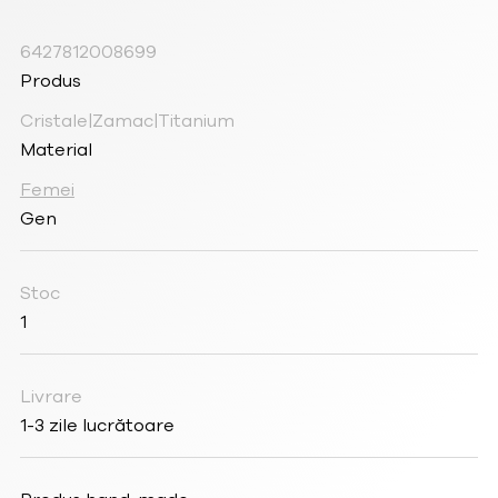
6427812008699
Produs
Cristale|Zamac|Titanium
Material
Femei
Gen
Stoc
1
Livrare
1-3 zile lucrătoare