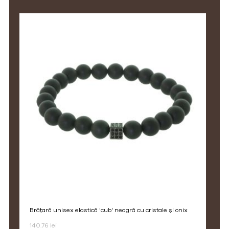
brățară unisex elastică 'cub' neagră cu cristale și onix
140.76 lei