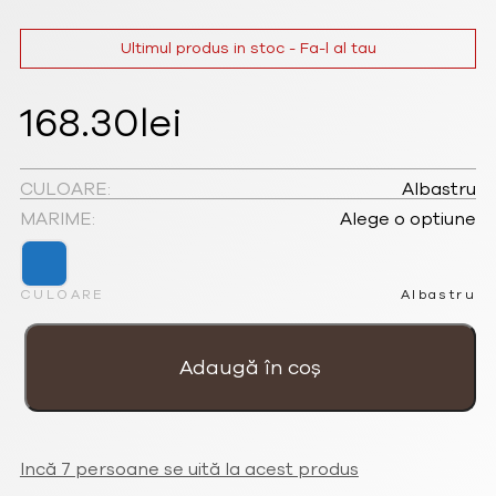
Ultimul produs in stoc - Fa-l al tau
168.30
lei
CULOARE:
Albastru
MARIME:
Alege o optiune
CULOARE
Albastru
Cantitate
Cercei
rotunzi
Adaugă în coș
Donut
mari
albaștri
placați
cu
argint
și
cristale
Incă 7 persoane se uită la acest produs