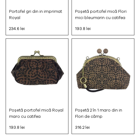
Portofel gri din in imprimat
Poșetă portofel mică Flori
Royal
mici bleumarin cu catifea
234.6 lei
193.8 lei
Poșetă portofel mică Royal
Poșetă 2 în 1 maro din in
maro cu catifea
Flori de câmp
193.8 lei
316.2 lei