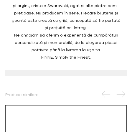
și argint, cristale Swarovski, agat și alte pietre semi-
prețioase. Nu producem în serie. Fiecare bijuterie și
geantă este creată cu grijă, concepută să fie purtată
și prețuită ani întregi.
Ne angajăm să oferim o experiență de cumpărături
personalizată și memorabilă, de la alegerea piesei
potrivite până la livrarea la ușa ta.
FINNE. Simply the Finest.
Produse similare