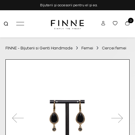
Bijuterii și accesorii pentru el și ea.
0
FINNE
Simply the Finest
–
Bijuterii
si
FINNE - Bijuterii si Genti Handmade
Femei
Cercei femei
Genti
Handmade