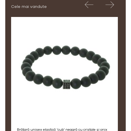
Cele mai vandute
brățară unisex elastică 'cub' neagră cu cristale și onix