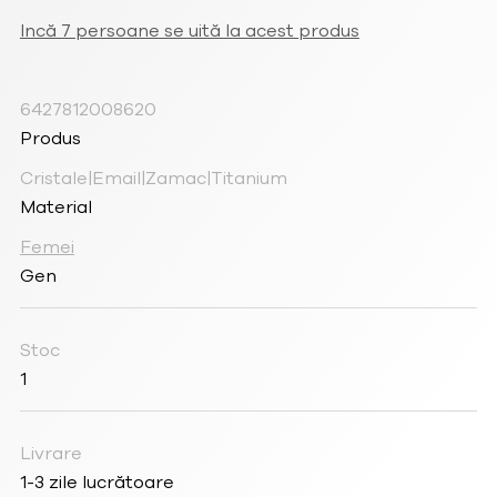
de
24k
Incă 7 persoane se uită la acest produs
și
cristale
6427812008620
Produs
Cristale|Email|Zamac|Titanium
Material
Femei
Gen
Stoc
1
Livrare
1-3 zile lucrătoare