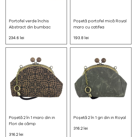
Portofel verde închis
Poșetă portofel mică Royal
Abstract din bumbac
maro cu catifea
234.6 lei
193.8 lei
Poșetă 2 în 1 maro din in
Poșetă 2 în 1 gri din in Royal
Flori de câmp
316.2 lei
316.2 lei