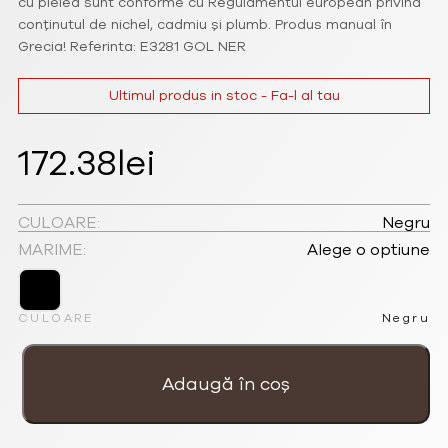
cu pielea sunt conforme cu Regulamentul european privind
conținutul de nichel, cadmiu și plumb. Produs manual în
Grecia! Referinta: E3281 GOL NER
Ultimul produs in stoc - Fa-l al tau
172.38
lei
CULOARE:
Negru
MARIME:
Alege o optiune
CULOARE
Negru
Cantitate
Cercei
Picătura
Adaugă în coș
de
email
negri
placați
cu
aur