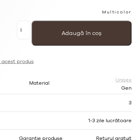
Multicolor
Cantitate
Brățară
unisex
Adaugă în coș
elastică
'Precious'
multicoloră
cu
Turcoaze
a acest produs
și
Onix
negru
Unisex
Material
Gen
3
1-3 zile lucrătoare
Garantie produse
Returul gratuit