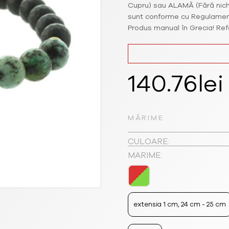
Cupru) sau ALAMĂ (Fără niche
sunt conforme cu Regulamentu
Produs manual în Grecia! Ref
140.76
lei
MĂRIME
CULOARE:
MARIME:
extensia 1 cm, 24 cm - 25 cm