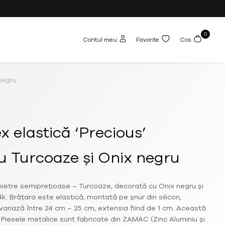
0
Contul meu
Favorite
Cos
 negru
x elastică ‘Precious’
u Turcoaze și Onix negru
 pietre semiprețioase – Turcoaze, decorată cu Onix negru și
. Brățara este elastică, montată pe șnur din silicon,
 variază între 24 cm – 25 cm, extensia fiind de 1 cm. Această
 Piesele metalice sunt fabricate din ZAMAC (Zinc Aluminiu și