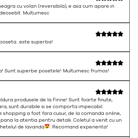
neagra cu volan (reversibila), e asa cum apare in
 deosebit. Multumesc
oseta...este superba!
a! Sunt superbe posetele! Multumesc frumos!
ura produsele de la Finne! Sunt foarte finute,
ara, sunt durabile si se comporta impecabil.
 shopping a fost fara cusur, de la comanda online,
 pana la atentia pentru detalii. Coletul a venit cu un
chetelul de lavanda
. Recomand experienta!