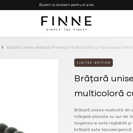
Bijuterii și accesorii pentru el și ea.
Simply the Finest
FINNE
–
Bijuterii
Brățară unisex elastică ‘Precious’ multicoloră cu Turcoaze și Onix
si
Genti
Handmade
Brățară unise
multicoloră c
Brățară unisex realizată din
mărgele placate cu aur de 24k
lungimea ei este reglabilă și
brățară este hipoalergenică.