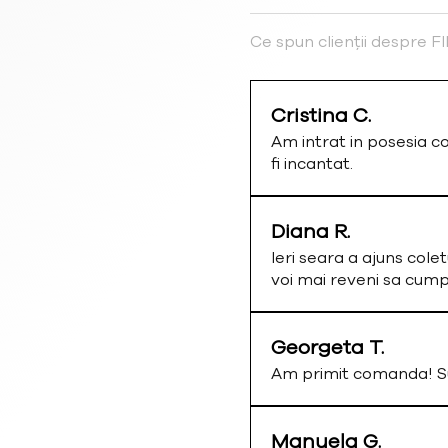
Ce spun clienții despre 
Cristina C.
Am intrat in posesia c
fi incantat.
Diana R.
Ieri seara a ajuns colet
voi mai reveni sa cum
Georgeta T.
Am primit comanda! Su
Manuela G.