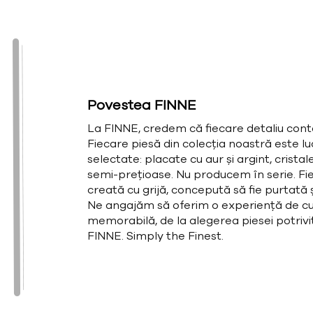
Povestea FINNE
La FINNE, credem că fiecare detaliu cont
Fiecare piesă din colecția noastră este l
selectate: placate cu aur și argint, cristal
semi-prețioase. Nu producem în serie. Fie
creată cu grijă, concepută să fie purtată și
Ne angajăm să oferim o experiență de cu
memorabilă, de la alegerea piesei potrivit
FINNE. Simply the Finest.