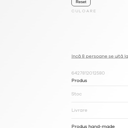
Reset
CULOARE
Incă 8 persoane se uită l
6427812012580
Produs
Stoc
Livrare
Produs hand-made