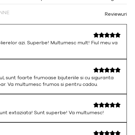
FINNE
Reviewuri
olierelor azi. Superbe! Multumesc mult! Fiul meu va
ul, sunt foarte frumoase bijuteriile si cu siguranta
par. Va multumesc frumos si pentru cadou.
nt extaziata! Sunt superbe! Va multumesc!