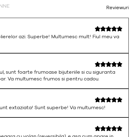
FINNE
Reviewuri
olierelor azi. Superbe! Multumesc mult! Fiul meu va
ul, sunt foarte frumoase bijuteriile si cu siguranta
par. Va multumesc frumos si pentru cadou.
nt extaziata! Sunt superbe! Va multumesc!
neagra cu volan (reversibila), e asa cum apare in