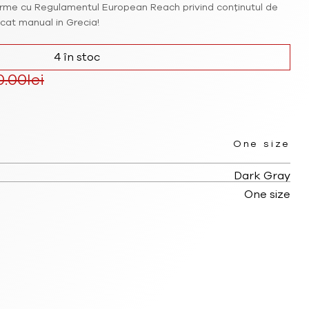
orme cu Regulamentul European Reach privind conținutul de
icat manual in Grecia!
4 în stoc
0.00
lei
Prețul
curent
One size
este:
Dark Gray
135.00lei.
One size
.