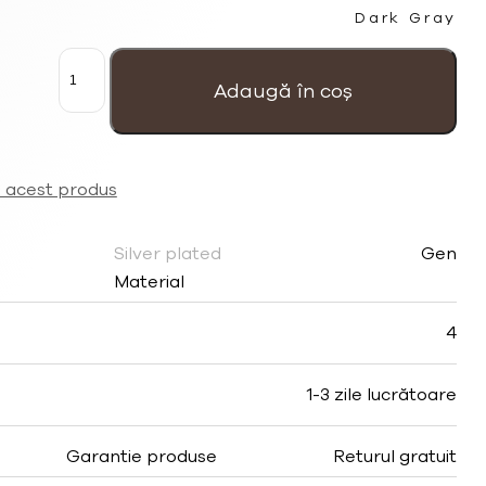
Dark Gray
Cantitate
Brățară
unisex
Adaugă în coș
cu
inele
de
Hematit
întunecat
a acest produs
și
mărgele
placate
cu
Silver plated
Gen
argint
Material
4
1-3 zile lucrătoare
Garantie produse
Returul gratuit