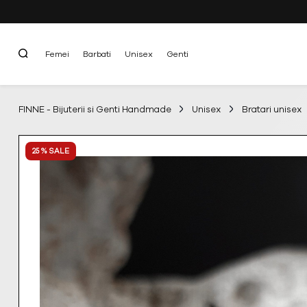
Femei
Barbati
Unisex
Genti
FINNE - Bijuterii si Genti Handmade
Unisex
Bratari unisex
25 % SALE