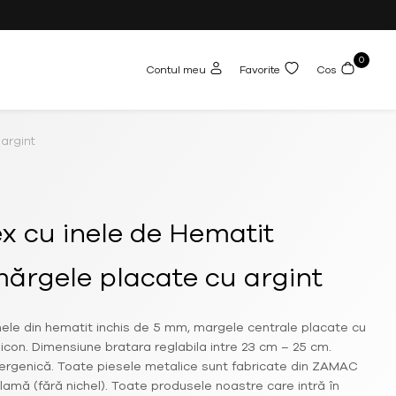
0
Contul meu
Favorite
Cos
 argint
x cu inele de Hematit
mărgele placate cu argint
inele din hematit inchis de 5 mm, margele centrale placate cu
ilicon. Dimensiune bratara reglabila intre 23 cm – 25 cm.
ergenică. Toate piesele metalice sunt fabricate din ZAMAC
 alamă (fără nichel). Toate produsele noastre care intră în