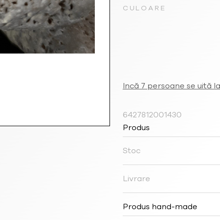
CULOARE
Incă 7 persoane se uită l
6427812001430
Produs
Stoc
Livrare
Produs hand-made