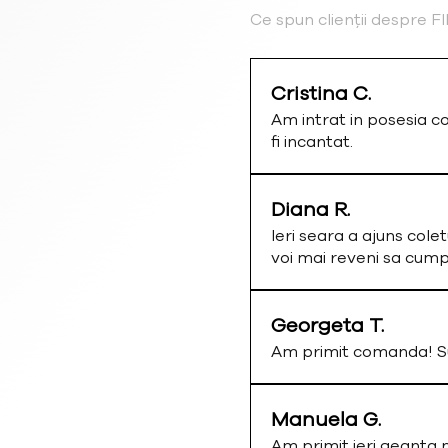
Ce spun clienții despre 
Cristina C.
Am intrat in posesia c
fi incantat.
Diana R.
Ieri seara a ajuns colet
voi mai reveni sa cum
Georgeta T.
Am primit comanda! Su
Manuela G.
Am primit ieri geanta 