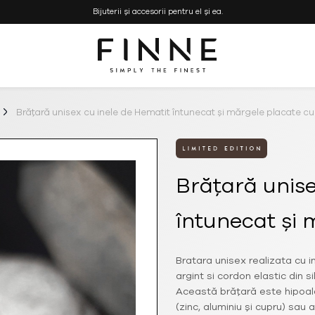
Bijuterii și accesorii pentru el și ea.
Simply the Finest
FINNE
–
Bijuterii
Brățară unisex cu inele de Hematit întunecat și mărgele placate cu
si
Genti
Handmade
Brățară unise
întunecat și 
Bratara unisex realizata cu 
argint si cordon elastic din s
Această brățară este hipoal
(zinc, aluminiu și cupru) sau