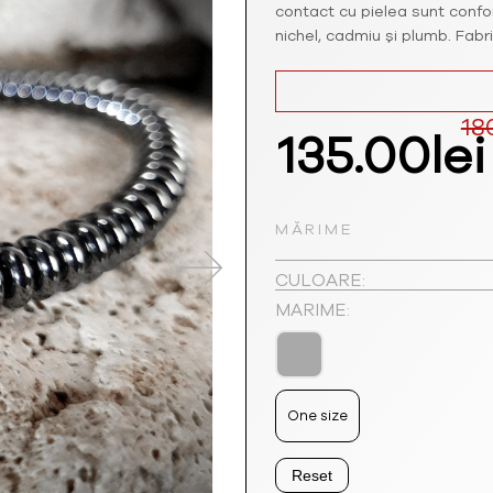
contact cu pielea sunt conf
nichel, cadmiu și plumb. Fabr
18
Prețul
135.00
lei
inițial
MĂRIME
a
CULOARE:
fost:
MARIME:
180.00lei
One size
Reset