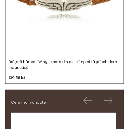
Brățară bărbați 'Wings' maro din piele împletită și închidere
magnetică
130.56 lei
Cele mai vandute