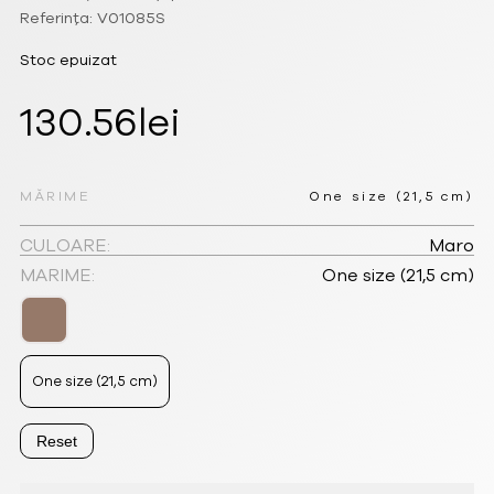
Referința: V01085S
Stoc epuizat
130.56
lei
MĂRIME
One size (21,5 cm)
CULOARE:
Maro
MARIME:
One size (21,5 cm)
One size (21,5 cm)
Reset