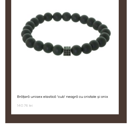
brățară unisex elastică 'cub' neagră cu cristale și onix
140.76 lei