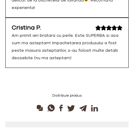
delicat de la buchetelul de lavanda
. Recomand
experienta!
Cristina P.
Am primit ieri bratara cu perle. Este SUPERBA si asa
cum ma asteptam! Impachetarea produsului a fost
peste masura asteptarilor, s-au folosit multe detalii
deosebite (nu ma asteptam)
Distribuie produs