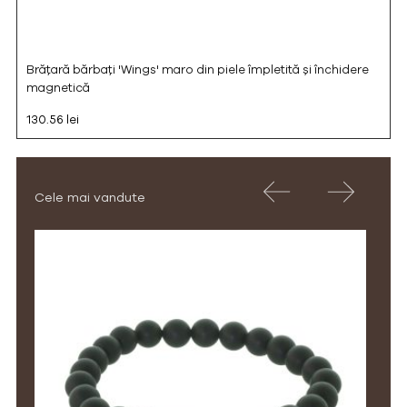
Brățară bărbați 'Wings' maro din piele împletită și închidere
magnetică
130.56 lei
Cele mai vandute