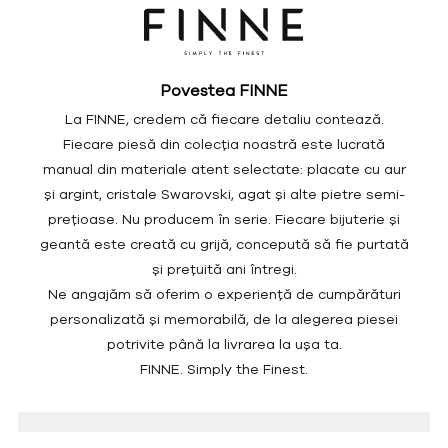
Povestea FINNE
La FINNE, credem că fiecare detaliu contează.
Fiecare piesă din colecția noastră este lucrată
manual din materiale atent selectate: placate cu aur
și argint, cristale Swarovski, agat și alte pietre semi-
prețioase. Nu producem în serie. Fiecare bijuterie și
geantă este creată cu grijă, concepută să fie purtată
și prețuită ani întregi.
Ne angajăm să oferim o experiență de cumpărături
personalizată și memorabilă, de la alegerea piesei
potrivite până la livrarea la ușa ta.
FINNE. Simply the Finest.