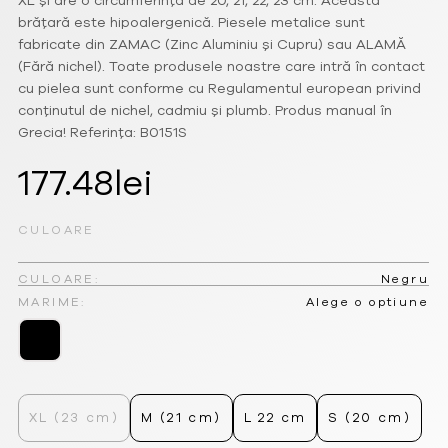
XL și are o circumferință de 20, 21, 22, 23 cm. Această
brățară este hipoalergenică. Piesele metalice sunt
fabricate din ZAMAC (Zinc Aluminiu și Cupru) sau ALAMĂ
(Fără nichel). Toate produsele noastre care intră în contact
cu pielea sunt conforme cu Regulamentul european privind
conținutul de nichel, cadmiu și plumb. Produs manual în
Grecia! Referința: B0151S
177.48
lei
CULOARE
CULOARE:
Negru
MARIME:
Alege o optiune
XL (23 cm)
M (21 cm)
L 22 cm
S (20 cm)