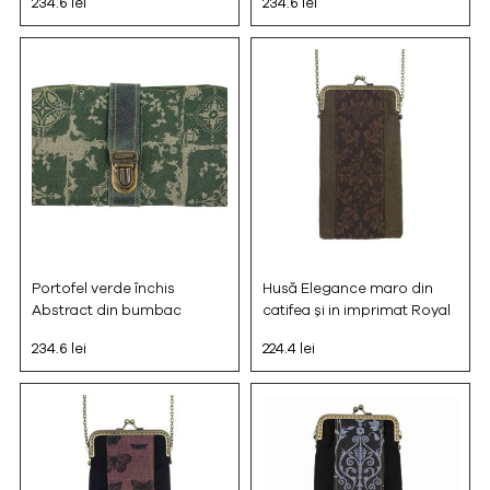
234.6 lei
234.6 lei
Portofel verde închis
Husă Elegance maro din
Abstract din bumbac
catifea și in imprimat Royal
234.6 lei
224.4 lei