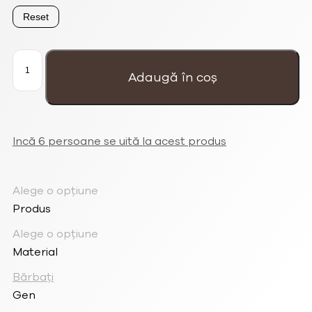
Reset
Cantitate
Brățară
bărbați
Adaugă în coș
neagră
din
3
rânduri
de
piele
și
împletitură
Incă 6 persoane se uită la acest produs
mare
Alege o opțiune
Produs
Alege o opțiune
Material
Bărbați
Gen