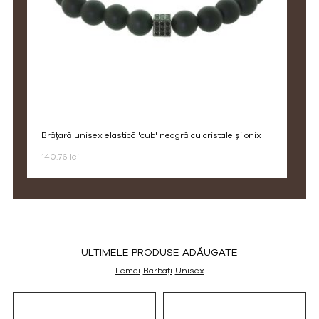
brățară unisex elastică 'cub' neagră cu cristale și onix
140.76 lei
ULTIMELE PRODUSE ADĂUGATE
Femei
Bărbați
Unisex