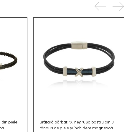
 din piele
Brățară bărbați 'X' negru&albastru din 3
că
rânduri de piele și închidere magnetică