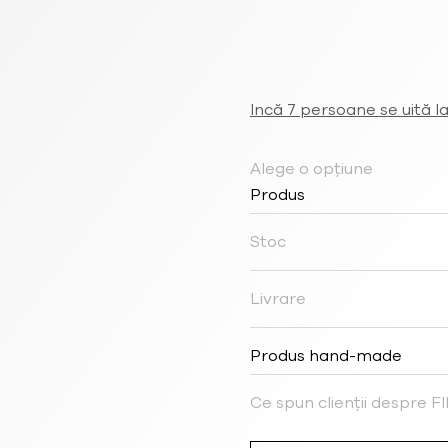
Incă 7 persoane se uită l
Alege o opțiune
Produs
Stoc
Livrare
Produs hand-made
Ce spun clienții despre 