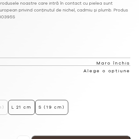
rodusele noastre care intră în contact cu pielea sunt
opean privind conținutul de nichel, cadmiu și plumb. Produs
 B0395S
Maro închis
Alege o optiune
m)
L 21 cm
S (19 cm)
Cantitate