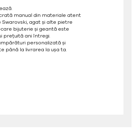
ează.
ucrată manual din materiale atent
e Swarovski, agat și alte pietre
care bijuterie și geantă este
 prețuită ani întregi.
mpărături personalizată și
e până la livrarea la ușa ta.