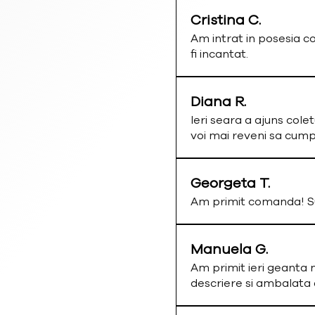
Cristina C.
Am intrat in posesia c
fi incantat.
Diana R.
Ieri seara a ajuns colet
voi mai reveni sa cum
Georgeta T.
Am primit comanda! Su
Manuela G.
Am primit ieri geanta 
descriere si ambalata