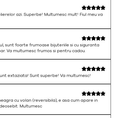
olierelor azi. Superbe! Multumesc mult! Fiul meu va
ul, sunt foarte frumoase bijuteriile si cu siguranta
par. Va multumesc frumos si pentru cadou.
nt extaziata! Sunt superbe! Va multumesc!
neagra cu volan (reversibila), e asa cum apare in
 deosebit. Multumesc