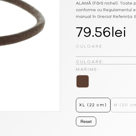
ALAMĂ (Fără nichel). Toate p
conforme cu Regulamentul eur
manual în Grecia! Referința:
79.56
lei
CULOARE
CULOARE:
MARIME:
XL (22 cm)
M (20 c
Reset