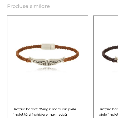
Produse similare
Brățară bărbați 'Wings' maro din piele
Brățară băr
împletită și închidere magnetică
piele împle