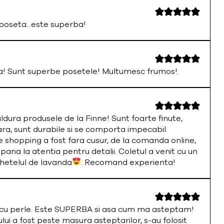
oseta...este superba!
a! Sunt superbe posetele! Multumesc frumos!
ura produsele de la Finne! Sunt foarte finute,
ara, sunt durabile si se comporta impecabil.
 shopping a fost fara cusur, de la comanda online,
 pana la atentia pentru detalii. Coletul a venit cu un
chetelul de lavanda
. Recomand experienta!
a cu perle. Este SUPERBA si asa cum ma asteptam!
i a fost peste masura asteptarilor, s-au folosit