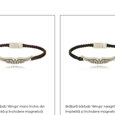
bați 'Wings' maro închis din
Brățară bărbați 'Wings' neagră
tită și închidere magnetică
împletită și închidere magneti