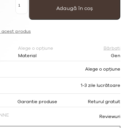
Brățară
bărbați
Adaugă în coș
'AB'
maro
închis
din
piele
a acest produs
cu
pandant
placat
Alege o opțiune
Bărbați
cu
argint
Material
Gen
Alege o opțiune
1-3 zile lucrătoare
Garantie produse
Returul gratuit
FINNE
Reviewuri