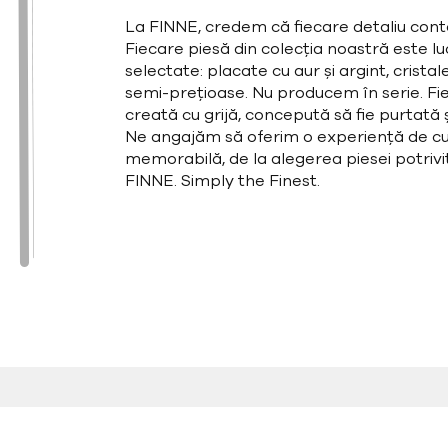
La FINNE, credem că fiecare detaliu cont
Fiecare piesă din colecția noastră este l
selectate: placate cu aur și argint, cristal
semi-prețioase. Nu producem în serie. Fie
creată cu grijă, concepută să fie purtată și
Ne angajăm să oferim o experiență de cu
memorabilă, de la alegerea piesei potrivit
FINNE. Simply the Finest.