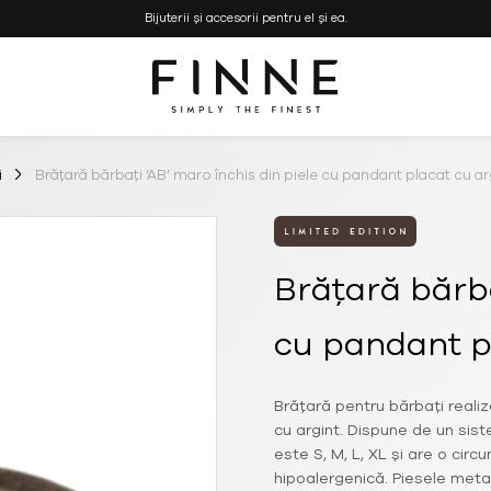
Bijuterii și accesorii pentru el și ea.
Simply the Finest
FINNE
–
Bijuterii
i
Brățară bărbați ‘AB’ maro închis din piele cu pandant placat cu ar
si
Genti
Handmade
Brățară bărba
cu pandant p
Brățară pentru bărbați reali
cu argint. Dispune de un sis
este S, M, L, XL și are o circ
hipoalergenică. Piesele meta