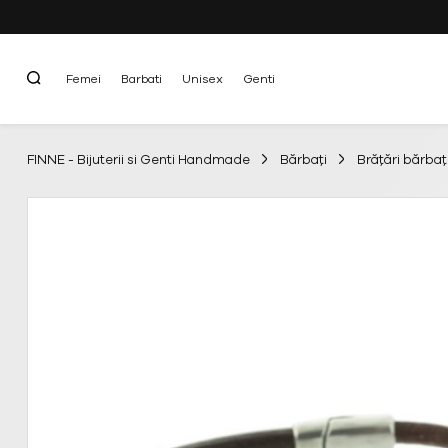
Femei
Barbati
Unisex
Genti
FINNE - Bijuterii si Genti Handmade
Bărbați
Brățări bărbaț