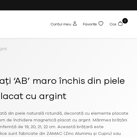
0
Contul meu
Favorite
Cos
gint
ți ‘AB’ maro închis din piele
lacat cu argint
zată din piele naturală rotundă, decorată cu elemente placate
tem de închidere magnetică placat cu argint. Mărimea brățării
umferință de 19, 20, 21, 22 cm. Această brățară este
lice sunt fabricate din ZAMAC (Zinc Aluminiu și Cupru) sau