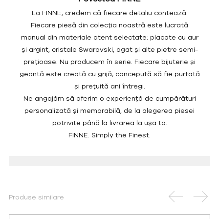
La FINNE, credem că fiecare detaliu contează.
Fiecare piesă din colecția noastră este lucrată
manual din materiale atent selectate: placate cu aur
și argint, cristale Swarovski, agat și alte pietre semi-
prețioase. Nu producem în serie. Fiecare bijuterie și
geantă este creată cu grijă, concepută să fie purtată
și prețuită ani întregi.
Ne angajăm să oferim o experiență de cumpărături
personalizată și memorabilă, de la alegerea piesei
potrivite până la livrarea la ușa ta.
FINNE. Simply the Finest.
Produse similare