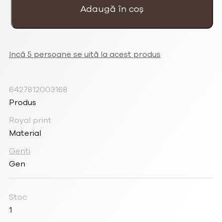
Lady
Adaugă în coș
Royal
Incă 5 persoane se uită la acest produs
6427812003168
Produs
Royal print
Material
Genți
Gen
Stoc
1