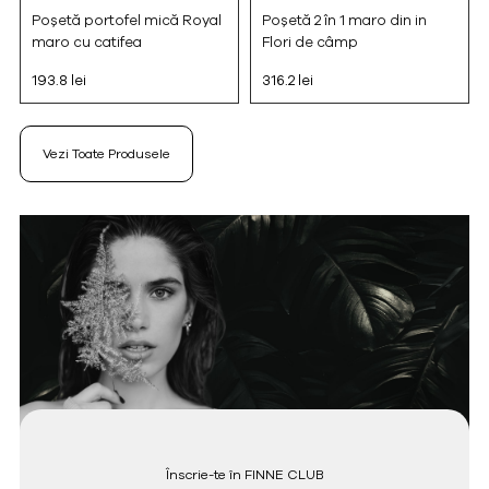
Poșetă portofel mică Royal
Poșetă 2 în 1 maro din in
maro cu catifea
Flori de câmp
193.8 lei
316.2 lei
Vezi Toate Produsele
Înscrie-te în FINNE CLUB