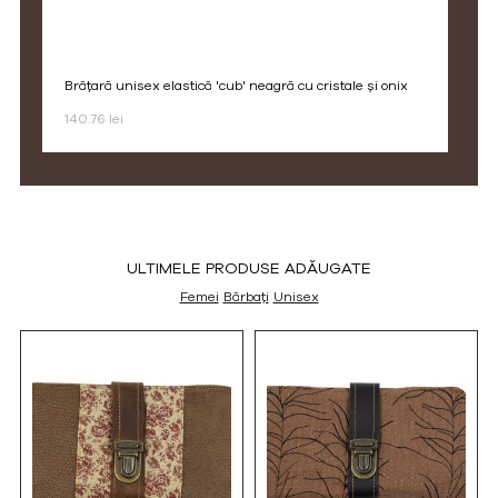
brățară unisex elastică 'cub' neagră cu cristale și onix
140.76 lei
ULTIMELE PRODUSE ADĂUGATE
Femei
Bărbați
Unisex