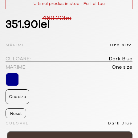
Ultimul produs in stoc - Fa-l al tau
469.20
lei
Prețul
Prețul
351.90
lei
inițial
curent
a
este:
MĂRIME
One size
fost:
351.90lei.
CULOARE:
Dark Blue
MARIME:
One size
469.20lei.
One size
Reset
CULOARE
Dark Blue
Cantitate
Rucsac