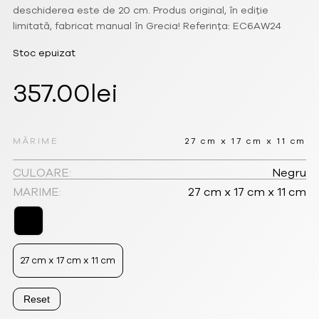
deschiderea este de 20 cm. Produs original, în ediție
limitată, fabricat manual în Grecia! Referința: EC6AW24
Stoc epuizat
357.00
lei
MĂRIME
27 cm x 17 cm x 11 cm
CULOARE:
Negru
MARIME:
27 cm x 17 cm x 11 cm
27 cm x 17 cm x 11 cm
Reset