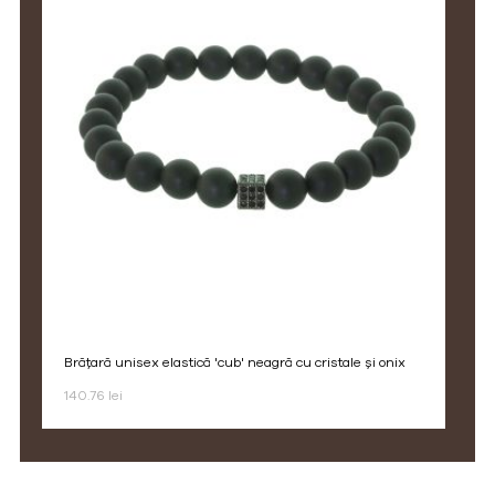
brățară unisex elastică 'cub' neagră cu cristale și onix
140.76 lei