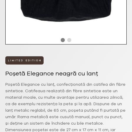
Poșetă Elegance neagră cu lanț
Poșetă Elegance cu lanț, confecționată din catifea din fibre
sintetice. Catifeaua realizată din fibre sintetice este un
material moale, cu multe avantaje pentru utilizarea zilnică,
ca de exemplu rezistența la pete și la apă. Dispune de un
lanț metalic reglabil, de 65 cm, poșeta putând fi purtată pe
umăr. Rama metalică este cusută manual, punct cu punct,
și deține un sistem de închidere cu bile metalice.
Dimensiunea poșetei este de 27 cm x 17 cm x 11 cm, iar