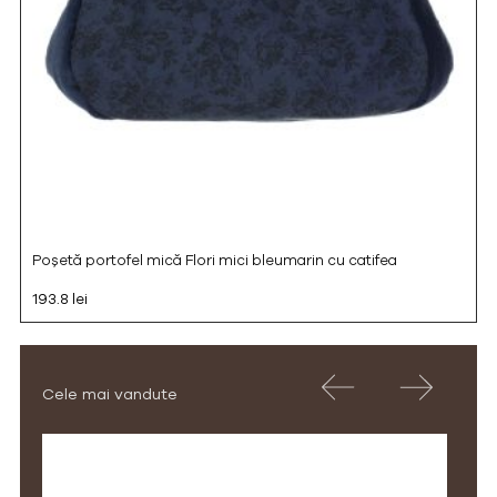
Poșetă portofel mică Flori mici bleumarin cu catifea
193.8 lei
Cele mai vandute