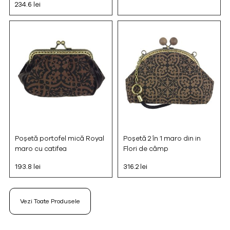
234.6 lei
Poșetă portofel mică Royal
Poșetă 2 în 1 maro din in
maro cu catifea
Flori de câmp
193.8 lei
316.2 lei
Vezi Toate Produsele