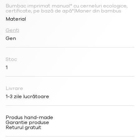
Bumbac imprimat manual* cu cerneluri ecologice,
certificate, pe bază de apă*|Maner din bambus
Material
Genți
Gen
Stoc
1
Livrare
1-3 zile lucrătoare
Produs hand-made
Garantie produse
Returul gratuit