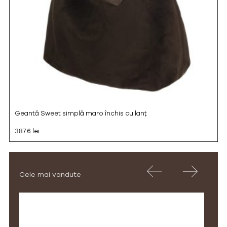
Geantă Sweet simplă maro închis cu lanț
387.6 lei
Cele mai vandute