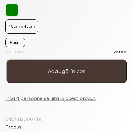
357.00lei.
40cm x 45cm
Reset
CULOARE
Verde
Cantitate
Geanta
spatioasa
Adaugă în coș
verde
cu
manere
din
bambus
'Flori
mari
din
Incă 4 persoane se uită la acest produs
gradina'
6427812006749
Produs