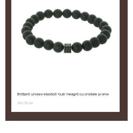
brățară unisex elastică 'cub' neagră cu cristale și onix
140.76 lei