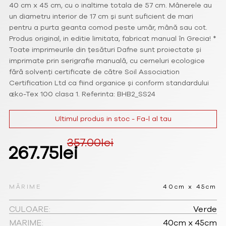
40 cm x 45 cm, cu o inaltime totala de 57 cm. Mânerele au
un diametru interior de 17 cm și sunt suficient de mari
pentru a purta geanta comod peste umăr, mână sau cot.
Produs original, in editie limitata, fabricat manual în Grecia! *
Toate imprimeurile din țesături Dafne sunt proiectate și
imprimate prin serigrafie manuală, cu cerneluri ecologice
fără solvenți certificate de către Soil Association
Certification Ltd ca fiind organice și conform standardului
ɶko-Tex 100 clasa 1. Referinta: BHB2_SS24
Ultimul produs in stoc - Fa-l al tau
357.00
lei
Prețul
Prețul
267.75
lei
inițial
curent
a
este:
MĂRIME
40cm x 45cm
fost:
267.75lei.
CULOARE:
Verde
MARIME:
40cm x 45cm