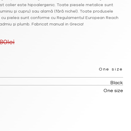
st colier este hipoalergenic. Toate piesele metalice sunt
uminiu și cupru) sau alamă (fără nichel). Toate produsele
ct cu pielea sunt conforme cu Regulamentul European Reach
 cadmiu și plumb. Fabricat manual in Grecia!
.80
lei
Prețul
curent
One size
ste:
Black
21.85lei.
One size
.