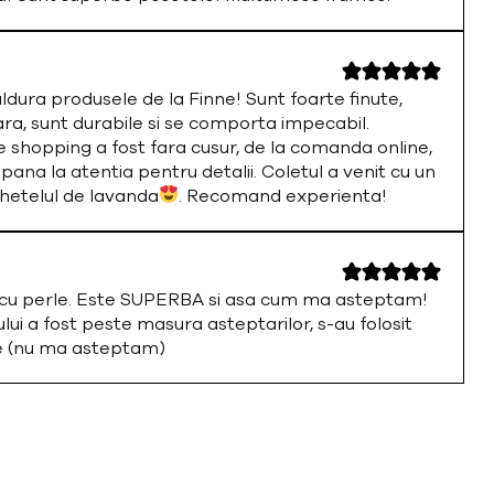
ura produsele de la Finne! Sunt foarte finute,
ara, sunt durabile si se comporta impecabil.
 shopping a fost fara cusur, de la comanda online,
 pana la atentia pentru detalii. Coletul a venit cu un
chetelul de lavanda
. Recomand experienta!
a cu perle. Este SUPERBA si asa cum ma asteptam!
i a fost peste masura asteptarilor, s-au folosit
te (nu ma asteptam)