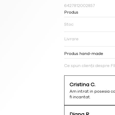
6427812002857
Produs
Stoc
Livrare
Produs hand-made
Ce spun clienții despre 
Cristina C.
Am intrat in posesia c
fi incantat.
Diana R.