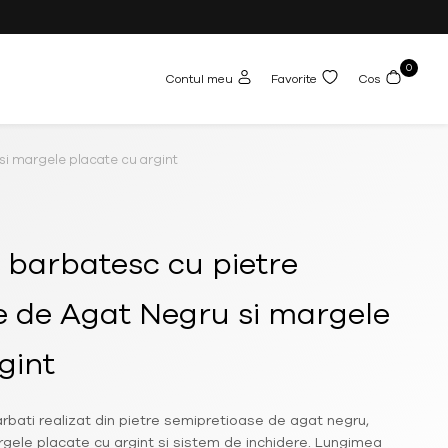
0
Contul meu
Favorite
Cos
si margele placate cu argint
u barbatesc cu pietre
e de Agat Negru si margele
gint
arbati realizat din pietre semipretioase de agat negru,
ele placate cu argint si sistem de inchidere. Lungimea