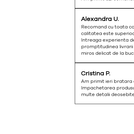
Alexandra U.
Recomand cu toata cald
calitatea este superio
Intreaga experienta de
promptitudinea livrarii
miros delicat de la bu
Cristina P.
Am primit ieri bratar
Impachetarea produsulu
multe detalii deosebi