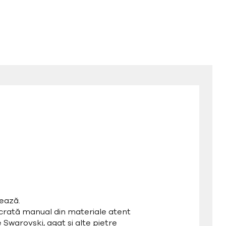
ează.
ucrată manual din materiale atent
e Swarovski, agat și alte pietre