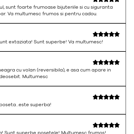
ul, sunt foarte frumoase bijuteriile si cu siguranta
par. Va multumesc frumos si pentru cadou.
nt extaziata! Sunt superbe! Va multumesc!
neagra cu volan (reversibila), e asa cum apare in
 deosebit. Multumesc
oseta...este superba!
a! Sunt superbe posetele! Multumesc frumos!