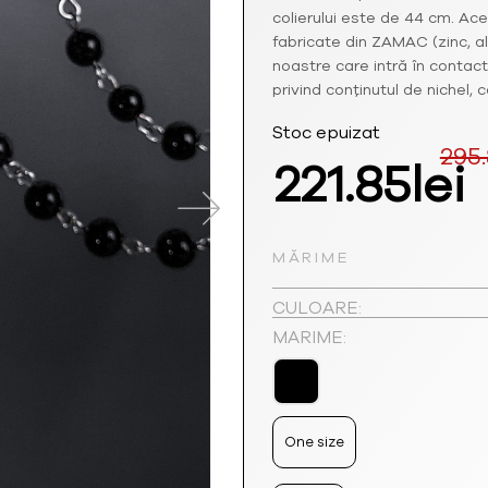
colierului este de 44 cm. Ace
fabricate din ZAMAC (zinc, al
noastre care intră în conta
privind conținutul de nichel,
Stoc epuizat
295
Prețul
221.85
lei
inițial
MĂRIME
a
e
CULOARE:
fost:
2
MARIME:
295.80lei
One size