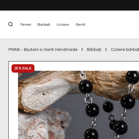
Femei
Barbati
Unisex
Genti
FINNE - Bijuterii si Genti Handmade
Bărbați
Coliere bărbaț
25 % SALE