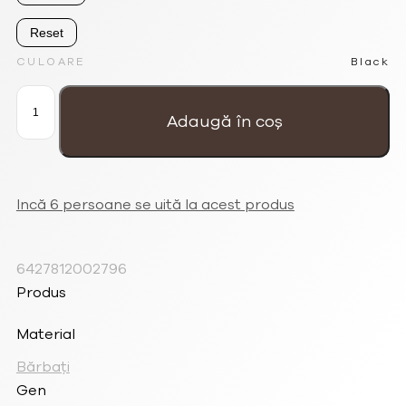
Reset
CULOARE
Black
Cantitate
Colier
pentru
Adaugă în coș
bărbați
mat
cu
pietre
semiprețioase
de
agat
negru
Incă 6 persoane se uită la acest produs
cu
pandantiv
cu
suliță
din
metal
6427812002796
Produs
Material
Bărbați
Gen