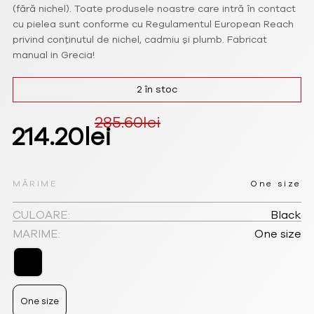
(fără nichel). Toate produsele noastre care intră în contact
cu pielea sunt conforme cu Regulamentul European Reach
privind conținutul de nichel, cadmiu și plumb. Fabricat
manual in Grecia!
2 în stoc
285.60
lei
Prețul
Prețul
214.20
lei
inițial
curent
a
este:
MĂRIME
One size
fost:
214.20lei.
CULOARE:
Black
MARIME:
One size
285.60lei.
One size