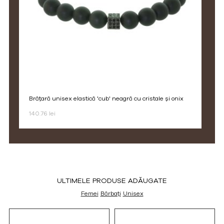
brățară unisex elastică 'cub' neagră cu cristale și onix
140.76 lei
ULTIMELE PRODUSE ADĂUGATE
Femei
Bărbați
Unisex