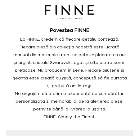
Povestea FINNE
La FINNE, credem că fiecare detaliu contează.
Fiecare piesă din colecția noastră este lucrată
manual din materiale atent selectate: placate cu aur
și argint, cristale Swarovski, agat și alte pietre semi-
prețioase. Nu producem în serie. Fiecare bijuterie și
geantă este creată cu grijă, concepută să fie purtată
și prețuită ani întregi.
Ne angajăm să oferim o experiență de cumpărături
personalizată și memorabilă, de la alegerea piesei
potrivite până la livrarea la ușa ta.
FINNE. Simply the Finest.