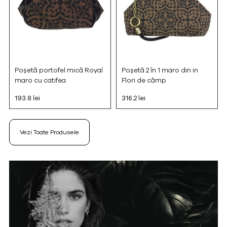
Poșetă portofel mică Royal
Poșetă 2 în 1 maro din in
maro cu catifea
Flori de câmp
193.8 lei
316.2 lei
Vezi Toate Produsele