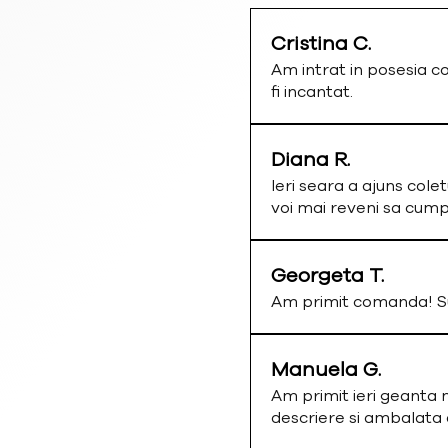
Cristina C.
Am intrat in posesia c
fi incantat.
Diana R.
Ieri seara a ajuns colet
voi mai reveni sa cum
Georgeta T.
Am primit comanda! Su
Manuela G.
Am primit ieri geanta 
descriere si ambalata