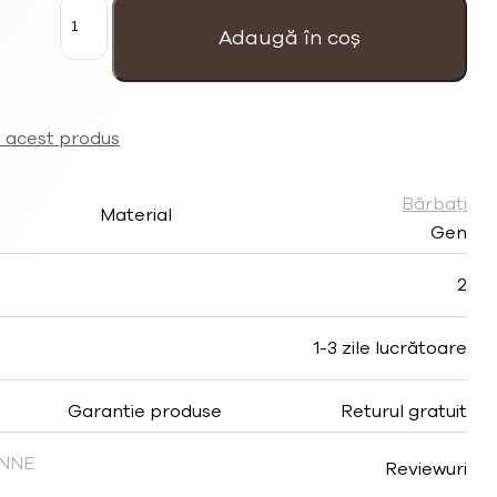
Cantitate
Colier
bărbați
Adaugă în coș
'Snake'
negru
cu
lava
a acest produs
Bărbați
Material
Gen
2
1-3 zile lucrătoare
Garantie produse
Returul gratuit
FINNE
Reviewuri