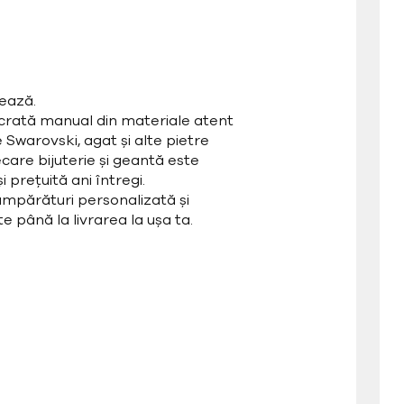
ează.
ucrată manual din materiale atent
e Swarovski, agat și alte pietre
care bijuterie și geantă este
 prețuită ani întregi.
mpărături personalizată și
e până la livrarea la ușa ta.