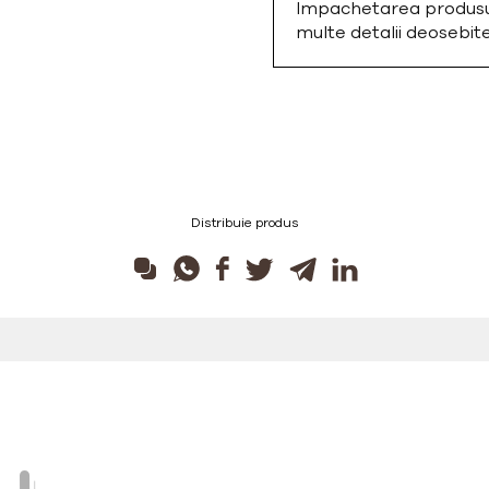
Impachetarea produsulu
multe detalii deosebi
Distribuie produs