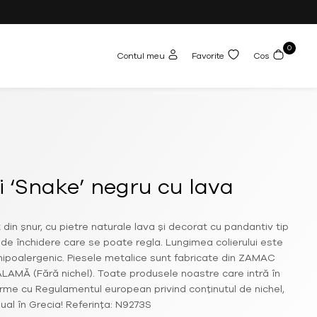
0
Contul meu
Favorite
Cos
i ‘Snake’ negru cu lava
 din șnur, cu pietre naturale lava și decorat cu pandantiv tip
de închidere care se poate regla. Lungimea colierului este
hipoalergenic. Piesele metalice sunt fabricate din ZAMAC
ALAMĂ (Fără nichel). Toate produsele noastre care intră în
rme cu Regulamentul european privind conținutul de nichel,
al în Grecia! Referința: N9273S