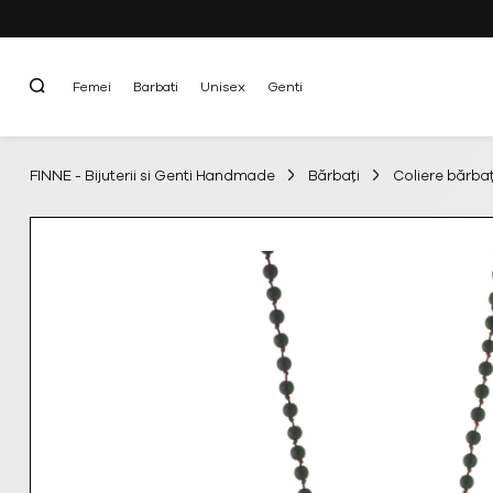
Femei
Barbati
Unisex
Genti
FINNE - Bijuterii si Genti Handmade
Bărbați
Coliere bărbaț