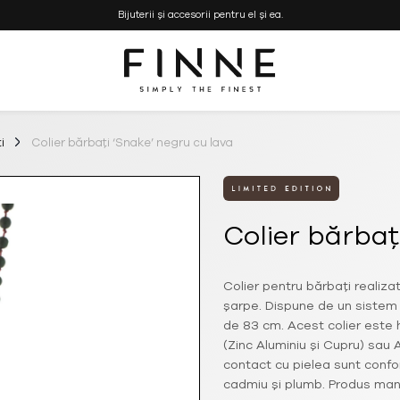
Bijuterii și accesorii pentru el și ea.
Simply the Finest
FINNE
–
Bijuterii
i
Colier bărbați ‘Snake’ negru cu lava
si
Genti
Handmade
Colier bărbaț
Colier pentru bărbați realizat
șarpe. Dispune de un sistem 
de 83 cm. Acest colier este 
(Zinc Aluminiu și Cupru) sau 
contact cu pielea sunt confo
cadmiu și plumb. Produs manu