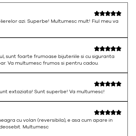
olierelor azi. Superbe! Multumesc mult! Fiul meu va
ul, sunt foarte frumoase bijuteriile si cu siguranta
par. Va multumesc frumos si pentru cadou.
nt extaziata! Sunt superbe! Va multumesc!
neagra cu volan (reversibila), e asa cum apare in
 deosebit. Multumesc