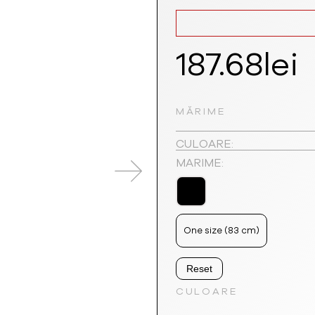
187.68
lei
MĂRIME
CULOARE:
MARIME:
One size (83 cm)
Reset
CULOARE