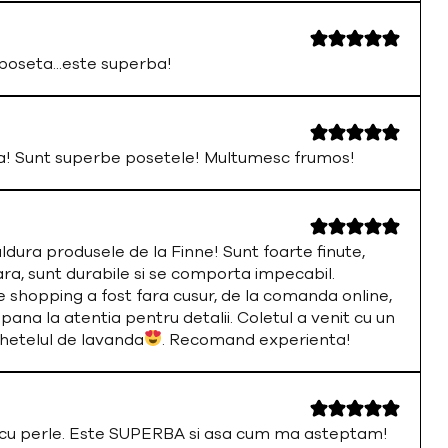
oseta...este superba!
a! Sunt superbe posetele! Multumesc frumos!
ura produsele de la Finne! Sunt foarte finute,
ara, sunt durabile si se comporta impecabil.
 shopping a fost fara cusur, de la comanda online,
 pana la atentia pentru detalii. Coletul a venit cu un
chetelul de lavanda
. Recomand experienta!
a cu perle. Este SUPERBA si asa cum ma asteptam!