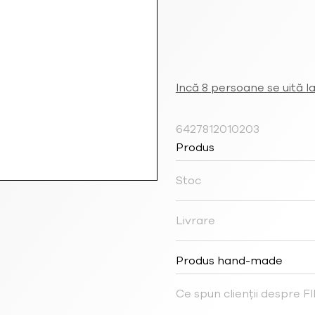
Incă 8 persoane se uită l
6427812010203
Produs
Stoc
Livrare
Produs hand-made
Ce spun clienții despre 