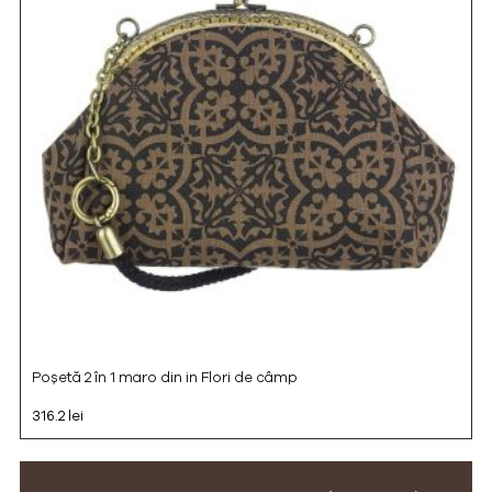
Poșetă 2 în 1 maro din in Flori de câmp
316.2 lei