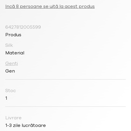
Incă 8 persoane se uită la acest produs
6427812005599
Produs
Silk
Material
Genți
Gen
Stoc
1
Livrare
1-3 zile lucrătoare