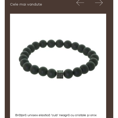
Cele mai vandute
brățară unisex elastică 'cub' neagră cu cristale și onix