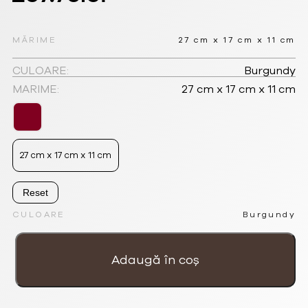
inițial
curent
a
este:
MĂRIME
27 cm x 17 cm x 11 cm
fost:
267.75lei.
CULOARE:
Burgundy
MARIME:
27 cm x 17 cm x 11 cm
357.00lei.
27 cm x 17 cm x 11 cm
Reset
CULOARE
Burgundy
Cantitate
Clutch
elegant
Adaugă în coș
din
matase
cu
lant