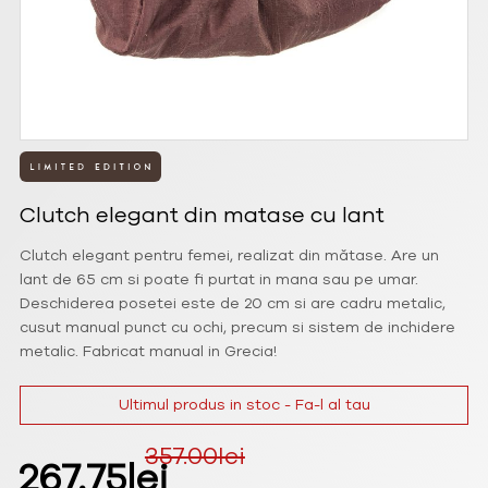
Clutch elegant din matase cu lant
Clutch elegant pentru femei, realizat din mătase. Are un
lant de 65 cm si poate fi purtat in mana sau pe umar.
Deschiderea posetei este de 20 cm si are cadru metalic,
cusut manual punct cu ochi, precum si sistem de inchidere
metalic. Fabricat manual in Grecia!
Ultimul produs in stoc - Fa-l al tau
357.00
lei
Prețul
Prețul
267.75
lei