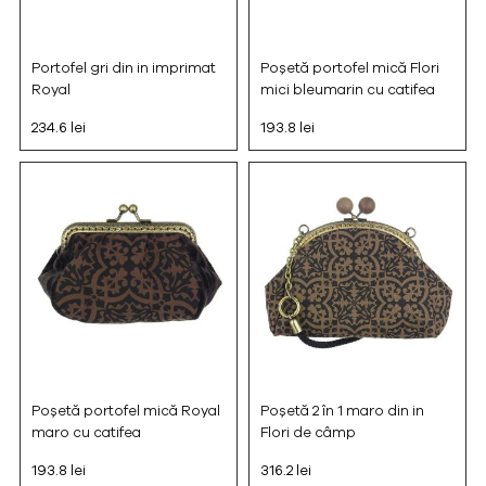
Portofel gri din in imprimat
Poșetă portofel mică Flori
Royal
mici bleumarin cu catifea
234.6 lei
193.8 lei
Poșetă portofel mică Royal
Poșetă 2 în 1 maro din in
maro cu catifea
Flori de câmp
193.8 lei
316.2 lei