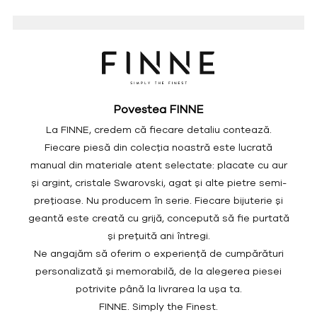
Povestea FINNE
La FINNE, credem că fiecare detaliu contează.
Fiecare piesă din colecția noastră este lucrată
manual din materiale atent selectate: placate cu aur
și argint, cristale Swarovski, agat și alte pietre semi-
prețioase. Nu producem în serie. Fiecare bijuterie și
geantă este creată cu grijă, concepută să fie purtată
și prețuită ani întregi.
Ne angajăm să oferim o experiență de cumpărături
personalizată și memorabilă, de la alegerea piesei
potrivite până la livrarea la ușa ta.
FINNE. Simply the Finest.