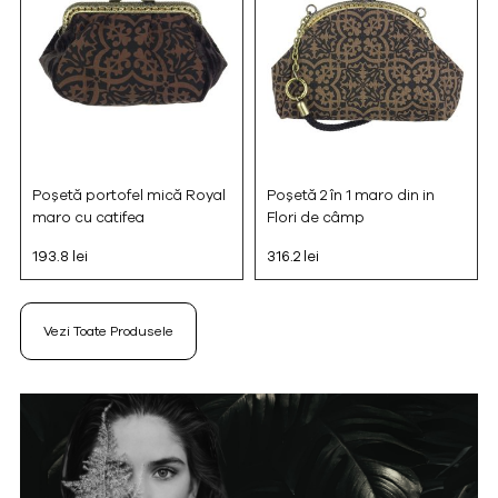
Poșetă portofel mică Royal
Poșetă 2 în 1 maro din in
maro cu catifea
Flori de câmp
193.8 lei
316.2 lei
Vezi Toate Produsele