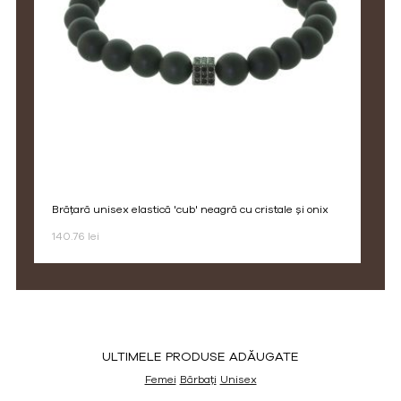
brățară unisex elastică 'cub' neagră cu cristale și onix
140.76 lei
ULTIMELE PRODUSE ADĂUGATE
Femei
Bărbați
Unisex