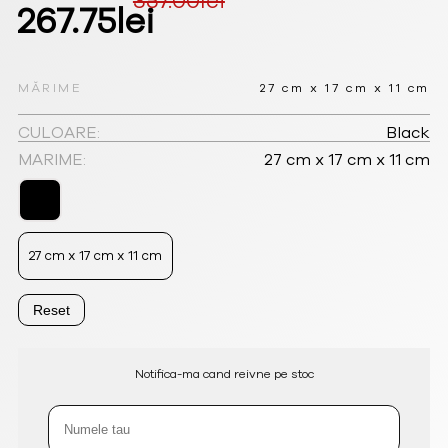
357.00
lei
Prețul
Prețul
267.75
lei
inițial
curent
a
este:
MĂRIME
27 cm x 17 cm x 11 cm
fost:
267.75lei.
CULOARE:
Black
MARIME:
27 cm x 17 cm x 11 cm
357.00lei.
27 cm x 17 cm x 11 cm
Reset
Notifica-ma cand reivne pe stoc