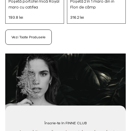
Poșetă portofel mică Royal
Poșetă 2 în 1 maro din in
maro cu catifea
Flori de câmp
193.8 lei
316.2 lei
Vezi Toate Produsele
Înscrie-te în FINNE CLUB