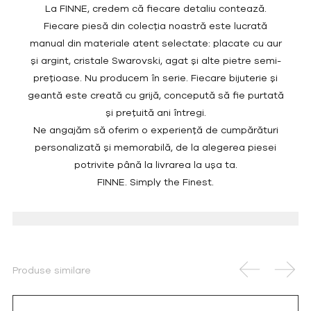
La FINNE, credem că fiecare detaliu contează.
Fiecare piesă din colecția noastră este lucrată
manual din materiale atent selectate: placate cu aur
și argint, cristale Swarovski, agat și alte pietre semi-
prețioase. Nu producem în serie. Fiecare bijuterie și
geantă este creată cu grijă, concepută să fie purtată
și prețuită ani întregi.
Ne angajăm să oferim o experiență de cumpărături
personalizată și memorabilă, de la alegerea piesei
potrivite până la livrarea la ușa ta.
FINNE. Simply the Finest.
Produse similare