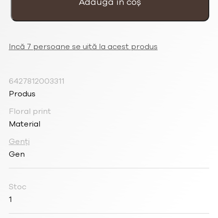
Adaugă în coș
verde
cu
volan
Incă 7 persoane se uită la acest produs
6427812003311
Produs
Floral print
Material
Genți
Gen
Stoc
1