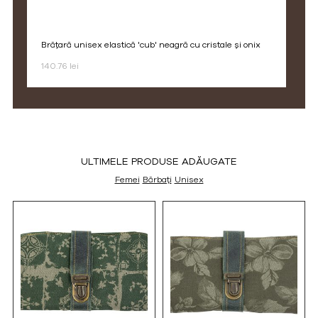
brățară unisex elastică 'cub' neagră cu cristale și onix
140.76 lei
ULTIMELE PRODUSE ADĂUGATE
Femei
Bărbați
Unisex