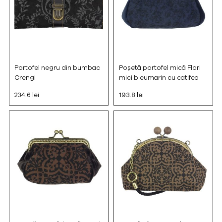
Portofel negru din bumbac
Poșetă portofel mică Flori
Crengi
mici bleumarin cu catifea
234.6 lei
193.8 lei